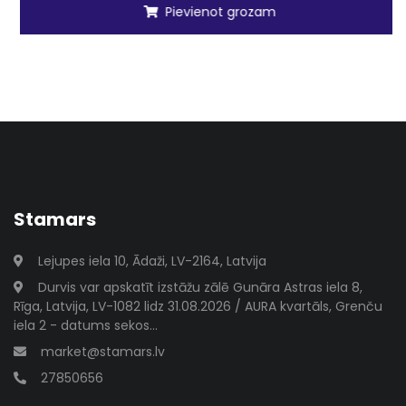
Pievienot grozam
Stamars
Lejupes iela 10, Ādaži, LV-2164, Latvija
Durvis var apskatīt izstāžu zālē Gunāra Astras iela 8,
Rīga, Latvija, LV-1082 lidz 31.08.2026 / AURA kvartāls, Grenču
iela 2 - datums sekos...
market@stamars.lv
27850656