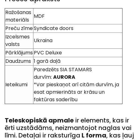
Ražošanas
MDF
materiāls
Preču zīme
Syndicate doors
Izcelsmes
Ukraina
valsts
Pārklājums
PVC Deluxe
Daudzums
1 garā daļā
Paredzēts SIA STAMARS
durvīm:
AURORA
Ieteikumi
*Var pieskaņot arī citām durvīm, ja
esat apmierināts ar krāsu un
faktūras saderību
Teleskopiskā apmale
ir elements, kas ir
ērti uzstādāms, neizmantojot naglas vai
līmi. Detaļai ir raksturīga
L forma
, kas ļauj