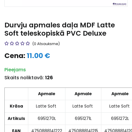
Durvju apmales daļa MDF Latte
Soft teleskopiskā PVC Deluxe
(0 Atsauksme)
Cena:
11.00 €
Pieejams
Skaits noliktavā:
126
Apmale
Apmale
Apmale
Krāsa
Latte Soft
Latte Soft
Latte Soft
Artikuls
6951270L
6951271L
6951272L
EAN
4750888141222
4750888141215
47508881412