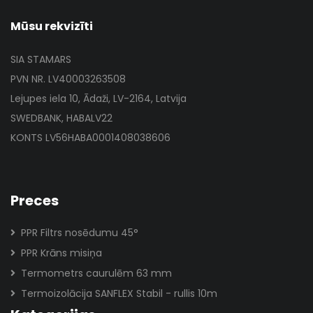
Mūsu rekvizīti
SIA STAMARS
PVN NR. LV40003263508
Lejupes iela 10, Ādaži, LV-2164, Latvija
SWEDBANK, HABALV22
KONTS LV56HABA0001408038606
Preces
PPR Filtrs nosēdumu 45°
PPR Krāns misiņa
Termometrs caurulēm 63 mm
Termoizolācija SANFLEX Stabil - rullis 10m