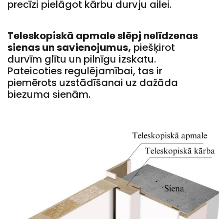
precīzi pielāgot kārbu durvju ailei.
Teleskopiskā apmale slēpj nelīdzenas
sienas un savienojumus,
piešķirot
durvīm glītu un pilnīgu izskatu.
Pateicoties regulējamībai, tas ir
piemērots uzstādīšanai uz dažāda
biezuma sienām.