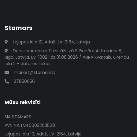
Stamars
Lejupes iela 10, Ādaži, LV-2164, Latvija
Durvis var apskatīt izstāžu zālē Gunāra Astras iela 8,
Rīga, Latvija, LV-1082 lidz 31.08.2026 / AURA kvartāls, Grenču
iela 2 - datums sekos...
market@stamars.lv
27850656
Mūsu rekvizīti
SIA STAMARS
PVN NR. LV40003263508
Lejupes iela 10, Ādaži, LV-2164, Latvija