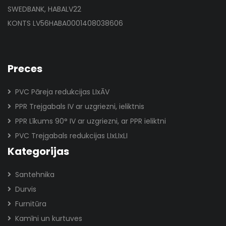
SWEDBANK, HABALV22
KONTS LV56HABA0001408038606
Preces
PVC Pāreja redukcijas LIxĀV
PPR Trejgabals IV ar uzgriezni, ieliktnis
PPR Līkums 90° IV ar uzgriezni, ar PPR ieliktni
PVC Trejgabals redukcijas LIxLIxLI
Kategorijas
Santehnika
Durvis
Furnitūra
Kamīni un kurtuves