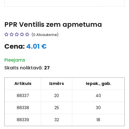
PPR Ventilis zem apmetuma
(0 Atsauksme)
Cena:
4.01 €
Pieejams
Skaits noliktavā:
27
Artikuls
Izmērs
Iepak., gab.
88337
20
40
88338
25
30
88339
32
18