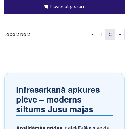
Pievienot grozam
Iepriekšējā
Nā
Lapa 2 No 2
«
1
2
»
Infrasarkanā apkures
plēve – moderns
siltums Jūsu mājās
Apsildāmās grīdas
ir efektīvākais veids,