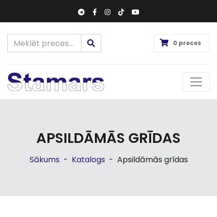
0 preces
APSILDĀMĀS GRĪDAS
Sākums
-
Katalogs
-
Apsildāmās grīdas