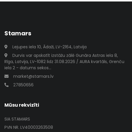
Stamars
Lejupes iela 10, Ādaži, LV-2164, Latvija
Durvis var apskatīt izstāžu zālē Gunāra Astras iela 8,
Rīga, Latvija, LV-1082 lidz 31.08.2026 / AURA kvartāls, Grenču
iela 2 - datums sekos...
market@stamars.lv
27850656
Mūsu rekvizīti
SIA STAMARS
PVN NR. LV40003263508