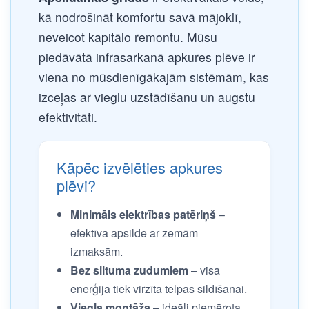
kā nodrošināt komfortu savā mājoklī,
neveicot kapitālo remontu. Mūsu
piedāvātā infrasarkanā apkures plēve ir
viena no mūsdienīgākajām sistēmām, kas
izceļas ar vieglu uzstādīšanu un augstu
efektivitāti.
Kāpēc izvēlēties apkures
plēvi?
Minimāls elektrības patēriņš
–
efektīva apsilde ar zemām
izmaksām.
Bez siltuma zudumiem
– visa
enerģija tiek virzīta telpas sildīšanai.
Viegla montāža
– ideāli piemērota