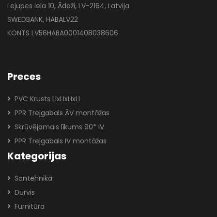
Lejupes iela 10, Ādaži, LV-2164, Latvija
SWEDBANK, HABALV22
KONTS LV56HABA0001408038606
Preces
PVC Krusts LIxLIxLIxLI
PPR Trejgabals ĀV montāžas
Skrūvējamais līkums 90* IV
PPR Trejgabals IV montāžas
Kategorijas
Santehnika
Durvis
Furnitūra