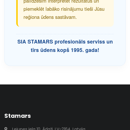
palīdzēsim interpretēt rezultātus un
piemeklēt labāko risinājumu tieši Jūsu
reģiona ūdens sastāvam.
SIA STAMARS profesionāls serviss un
tīrs ūdens kopš 1995. gada!
Stamars
Lejupes iela 10, Ādaži, LV-2164, Latvija