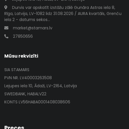
Durvis var apskatīt izstāžu zālē Gunāra Astras iela 8,
Rīga, Latvija, LV-1082 lidz 31.08.2026 / AURA kvartāls, Grenču
iela 2 - datums sekos...
market@stamars.lv
27850656
Mūsu rekvizīti
SIA STAMARS
PVN NR. LV40003263508
Lejupes iela 10, Ādaži, LV-2164, Latvija
SWEDBANK, HABALV22
KONTS LV56HABA0001408038606
Preces