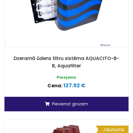
Dzeramā ūdens filtru sistēma AQUACITO-B-
B, Aquafilter
Pieejams
127.92 €
Cena:
Pievienot grozam
Jaunums