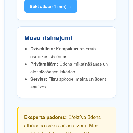
Sākt atlasi (1 min) →
Mūsu risinājumi
Dzīvokļiem:
Kompaktas reversās
osmozes sistēmas.
Privātmājām:
Ūdens mīkstināšanas un
atdzelžošanas iekārtas.
Serviss:
Filtru apkope, maiņa un ūdens
analīzes.
Eksperta padoms:
Efektīva ūdens
attīrīšana sākas ar analīzēm. Mēs