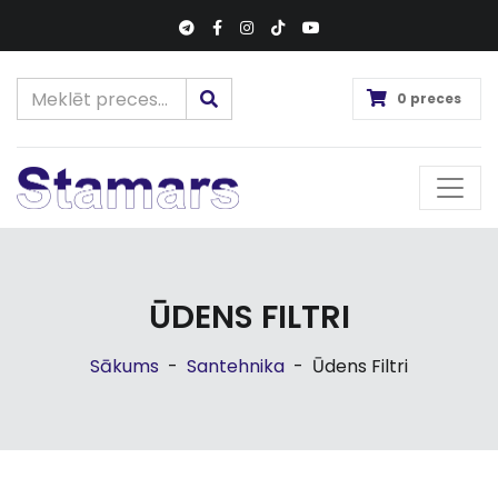
0 preces
ŪDENS FILTRI
Sākums
-
Santehnika
-
Ūdens Filtri