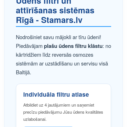
Ūdens filtri un
attīrīšanas sistēmas
Rīgā - Stamars.lv
Nodrošiniet savu mājokli ar tīru ūdeni!
Piedāvājam
plašu ūdens filtru klāstu
: no
kārtridžiem līdz reversās osmozes
sistēmām ar uzstādīšanu un servisu visā
Baltijā.
Individuāla filtru atlase
Atbildiet uz 4 jautājumiem un saņemiet
precīzu piedāvājumu Jūsu ūdens kvalitātes
uzlabošanai.