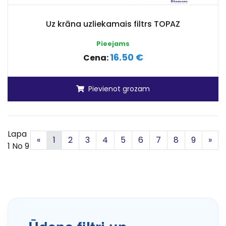
Uz krāna uzliekamais filtrs TOPAZ
Pieejams
16.50 €
Cena:
Pievienot grozam
Lapa
Iepriekšējā
Nā
«
1
2
3
4
5
6
7
8
9
»
1 No 9