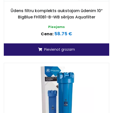
Ūdens filtru komplekts aukstajam ūdenim 10”
BigBlue FH10B1-B-WB sērijas Aquafilter
Pieejams
58.75 €
Cena:
Pievienot grozam