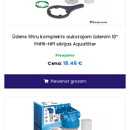
Ūdens filtru komplekts aukstajam ūdenim 10”
FHPR-HP1 sērijas Aquafilter
Pieejams
18.46 €
Cena:
Pievienot grozam