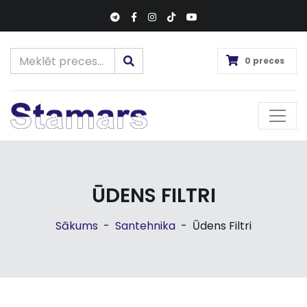
0 preces
ŪDENS FILTRI
Sākums
-
Santehnika
-
Ūdens Filtri