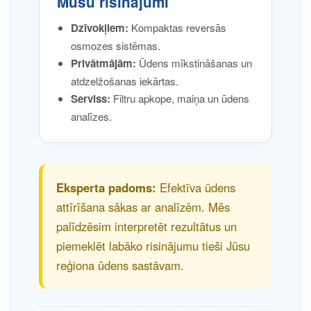
Mūsu risinājumi
Dzīvokļiem:
Kompaktas reversās
osmozes sistēmas.
Privātmājām:
Ūdens mīkstināšanas un
atdzelžošanas iekārtas.
Serviss:
Filtru apkope, maiņa un ūdens
analīzes.
Eksperta padoms:
Efektīva ūdens
attīrīšana sākas ar analīzēm. Mēs
palīdzēsim interpretēt rezultātus un
piemeklēt labāko risinājumu tieši Jūsu
reģiona ūdens sastāvam.