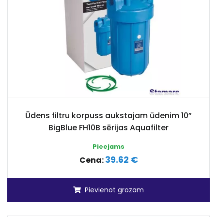
Ūdens filtru korpuss aukstajam ūdenim 10”
BigBlue FH10B sērijas Aquafilter
Pieejams
39.62 €
Cena:
Pievienot grozam