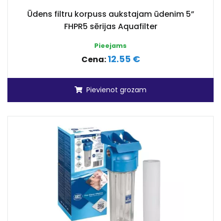
Ūdens filtru korpuss aukstajam ūdenim 5”
FHPR5 sērijas Aquafilter
Pieejams
12.55 €
Cena:
Pievienot grozam