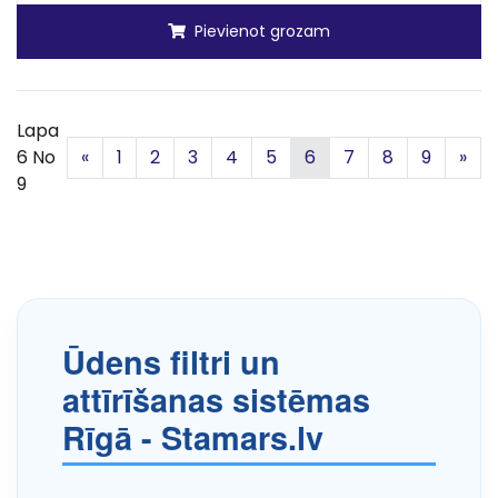
Pievienot grozam
Lapa
Iepriekšējā
Nā
6 No
«
1
2
3
4
5
6
7
8
9
»
9
Ūdens filtri un
attīrīšanas sistēmas
Rīgā - Stamars.lv