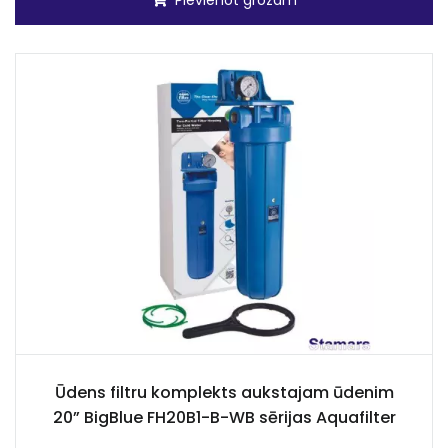
Pievienot grozam
Ūdens filtru komplekts aukstajam ūdenim
20” BigBlue FH20B1-B-WB sērijas Aquafilter