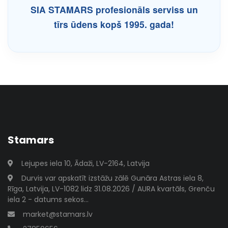
SIA STAMARS profesionāls serviss un
tīrs ūdens kopš 1995. gada!
Stamars
Lejupes iela 10, Ādaži, LV-2164, Latvija
Durvis var apskatīt izstāžu zālē Gunāra Astras iela 8,
Rīga, Latvija, LV-1082 lidz 31.08.2026 / AURA kvartāls, Grenču
iela 2 - datums sekos...
market@stamars.lv