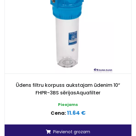
Ūdens filtru korpuss aukstajam ūdenim 10”
FHPR-3BS sērijasAquafilter
Pieejams
11.64 €
Cena:
Pievienot grozam