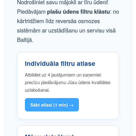
Nodrošiniet savu mājokli ar tīru ūdeni!
Piedāvājam
plašu ūdens filtru klāstu
: no
kārtridžiem līdz reversās osmozes
sistēmām ar uzstādīšanu un servisu visā
Baltijā.
Individuāla filtru atlase
Atbildiet uz 4 jautājumiem un saņemiet
precīzu piedāvājumu Jūsu ūdens kvalitātes
uzlabošanai.
Sākt atlasi (1 min) →