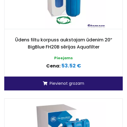
Ūdens filtu korpuss aukstajam ūdenim 20”
BigBlue FH20B sērijas Aquafilter
Pieejams
53.52 €
Cena:
Pievienot grozam