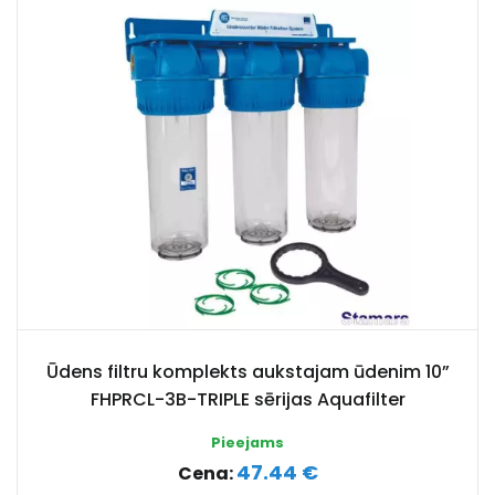
Ūdens filtru komplekts aukstajam ūdenim 10”
FHPRCL-3B-TRIPLE sērijas Aquafilter
Pieejams
47.44 €
Cena: