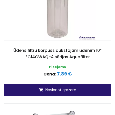
Ūdens filtru korpuss aukstajam ūdenim 10”
EG14CWAQ-4 sērijas Aquafilter
Pieejams
7.89 €
Cena:
Pievienot grozam