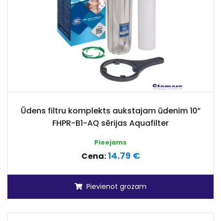
Ūdens filtru komplekts aukstajam ūdenim 10”
FHPR-B1-AQ sērijas Aquafilter
Pieejams
14.79 €
Cena:
Pievienot grozam