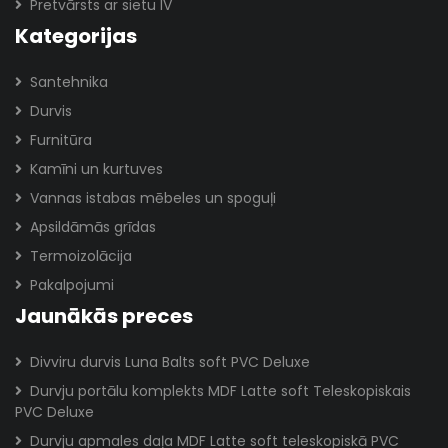
Pretvārsts ar sietu IV
Kategorijas
Santehnika
Durvis
Furnitūra
Kamīni un kurtuves
Vannas istabas mēbeles un spoguļi
Apsildāmās grīdas
Termoizolācija
Pakalpojumi
Jaunākās preces
Divviru durvis Luna Balts soft PVC Deluxe
Durvju portālu komplekts MDF Latte soft Teleskopiskais
PVC Deluxe
Durvju apmales daļa MDF Latte soft teleskopiskā PVC