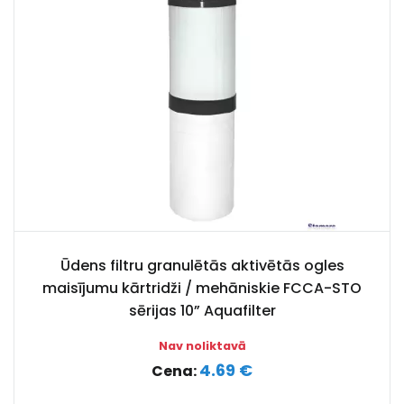
Ūdens filtru granulētās aktivētās ogles
maisījumu kārtridži / mehāniskie FCCA-STO
sērijas 10” Aquafilter
Nav noliktavā
4.69 €
Cena: