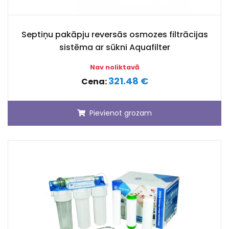
Septiņu pakāpju reversās osmozes filtrācijas
sistēma ar sūkni Aquafilter
Nav noliktavā
321.48 €
Cena:
Pievienot grozam