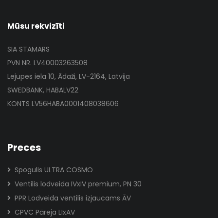
Mūsu rekvizīti
SIA STAMARS
PVN NR. LV40003263508
Lejupes iela 10, Ādaži, LV-2164, Latvija
SWEDBANK, HABALV22
KONTS LV56HABA0001408038606
Preces
Spogulis ULTRA COSMO
Ventilis lodveida IVxIV premium, PN 30
PPR Lodveida ventilis izjaucams ĀV
CPVC Pāreja LIxĀV