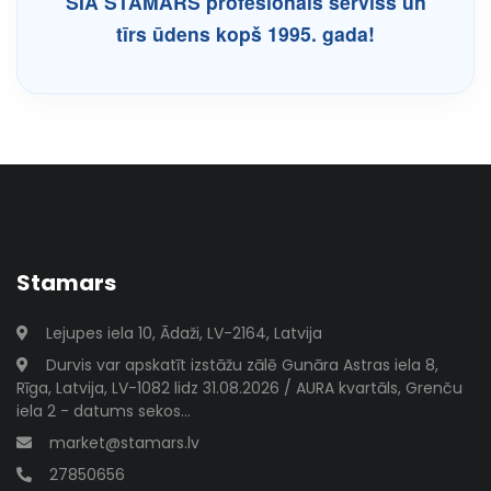
SIA STAMARS profesionāls serviss un
tīrs ūdens kopš 1995. gada!
Stamars
Lejupes iela 10, Ādaži, LV-2164, Latvija
Durvis var apskatīt izstāžu zālē Gunāra Astras iela 8,
Rīga, Latvija, LV-1082 lidz 31.08.2026 / AURA kvartāls, Grenču
iela 2 - datums sekos...
market@stamars.lv
27850656