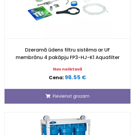
Dzeramā ūdens filtru sistēma ar UF
membrānu 4 pakāpju FP3-HJ-K1 Aquafilter
Nav noliktavā
98.55 €
Cena:
Pievienot grozam