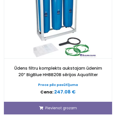
Ūdens filtru komplekts aukstajam ūdenim
20” BigBlue HHBB20B sērijas Aquafilter
Prece pēc pasūtījuma
247.08 €
Cena:
Pievienot grozam