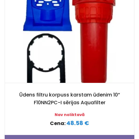
Ūdens filtru korpuss karstam ūdenim 10”
F10NN2PC-I sērijas Aquafilter
Nav noliktavā
48.58 €
Cena: