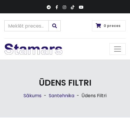
0 preces
ŪDENS FILTRI
Sākums
-
Santehnika
-
Ūdens Filtri