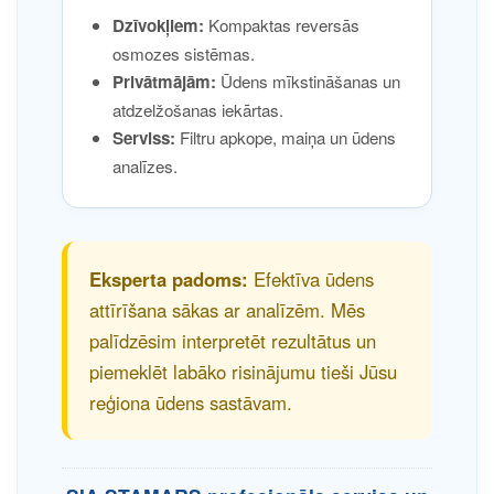
Dzīvokļiem:
Kompaktas reversās
osmozes sistēmas.
Privātmājām:
Ūdens mīkstināšanas un
atdzelžošanas iekārtas.
Serviss:
Filtru apkope, maiņa un ūdens
analīzes.
Eksperta padoms:
Efektīva ūdens
attīrīšana sākas ar analīzēm. Mēs
palīdzēsim interpretēt rezultātus un
piemeklēt labāko risinājumu tieši Jūsu
reģiona ūdens sastāvam.