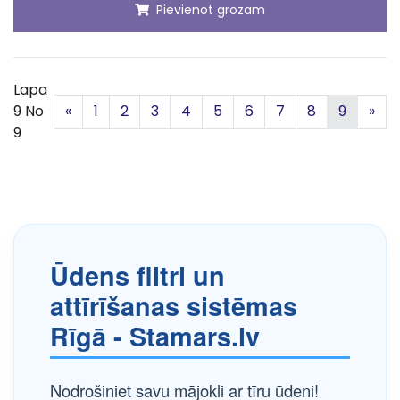
Pievienot grozam
Lapa
Iepriekšējā
Nā
9 No
«
1
2
3
4
5
6
7
8
9
»
9
Ūdens filtri un
attīrīšanas sistēmas
Rīgā - Stamars.lv
Nodrošiniet savu mājokli ar tīru ūdeni!