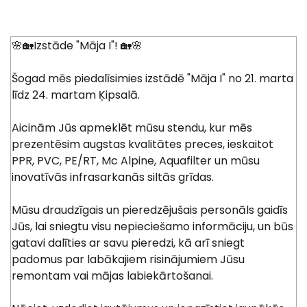
🌸🏡Izstāde "Māja I"! 🏡🌸
Šogad mēs piedalīsimies izstādē "Māja I" no 21. marta
līdz 24. martam Ķipsalā.
Aicinām Jūs apmeklēt mūsu stendu, kur mēs
prezentēsim augstas kvalitātes preces, ieskaitot
PPR, PVC, PE/RT, Mc Alpine, Aquafilter un mūsu
inovatīvās infrasarkanās siltās grīdas.
Mūsu draudzīgais un pieredzējušais personāls gaidīs
Jūs, lai sniegtu visu nepieciešamo informāciju, un būs
gatavi dalīties ar savu pieredzi, kā arī sniegt
padomus par labākajiem risinājumiem Jūsu
remontam vai mājas labiekārtošanai.