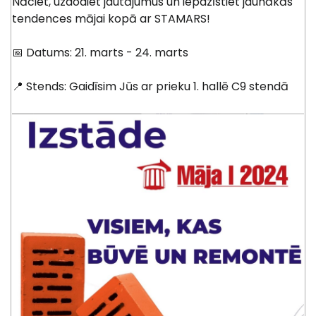
Nāciet, uzdodiet jautājumus un iepazīstiet jaunākās
tendences mājai kopā ar STAMARS!
📅 Datums: 21. marts - 24. marts
📍 Stends: Gaidīsim Jūs ar prieku 1. hallē C9 stendā