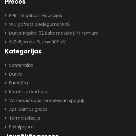
Preces
PPR Trejgabals redukcijas
WC gofrēts pieslēgums Wc6
Durvis Kapital 02 Balts matēts PP Premium
Skūvējamais līkums 90° ĀV
Kategorijas
Santehnika
Durvis
Furnitūra
Kamīni un kurtuves
Vannas istabas mēbeles un spoguļi
Apsildāmās grīdas
Termoizolācija
Pakalpojumi