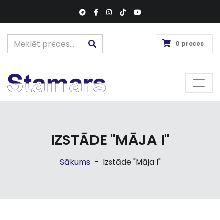
0 preces
IZSTĀDE "MĀJA I"
Sākums
-
Izstāde "Māja I"