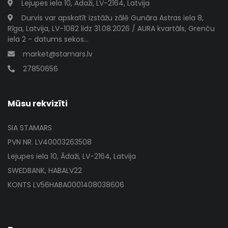
Lejupes iela 10, Ādaži, LV-2164, Latvija
Durvis var apskatīt izstāžu zālē Gunāra Astras iela 8,
Rīga, Latvija, LV-1082 lidz 31.08.2026 / AURA kvartāls, Grenču
iela 2 - datums sekos...
market@stamars.lv
27850656
Mūsu rekvizīti
SIA STAMARS
PVN NR. LV40003263508
Lejupes iela 10, Ādaži, LV-2164, Latvija
SWEDBANK, HABALV22
KONTS LV56HABA0001408038606