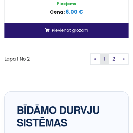
Pieejams
6.00 €
Cena:
Pievienot grozam
Iepriekšējā
Nā
Lapa 1 No 2
«
1
2
»
BĪDĀMO DURVJU
SISTĒMAS