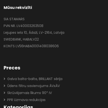
Mūsu rekvizīti
SIA STAMARS
PVN NR. LV40003263508
Lejupes iela 10, Ādaži, LV-2164, Latvija
SWEDBANK, HABALV22
KONTS LV56HABA0001408038606
Preces
Galva balta-balta, BRILLANT sērija
Ūdens filtru savienojums ĀVxĀV
Skrūvējamais līkums 90* IV
PPR Uzmava redukcijas
Kategorijas