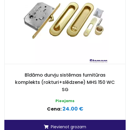
Bīdāmo durvju sistēmas furnitūras
komplekts (rokturi+slēdzene) MHS 150 WC
SG
Pieejams
24.00 €
Cena:
Pievienot grozam