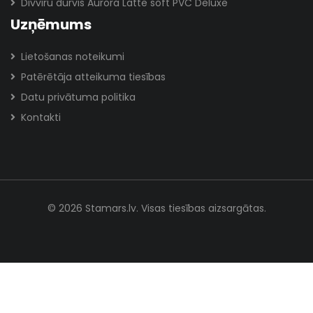
Divviru durvis Aurora Latte soft PVC Deluxe
Uzņēmums
Lietošanas noteikumi
Patērētāja atteikuma tiesības
Datu privātuma politika
Kontakti
© 2026 Stamars.lv. Visas tiesības aizsargātas.