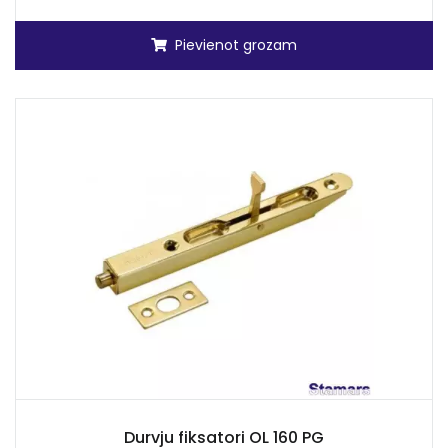
Pievienot grozam
Durvju fiksatori OL 160 PG