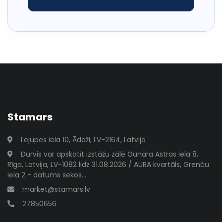
Stamars
Lejupes iela 10, Ādaži, LV-2164, Latvija
Durvis var apskatīt izstāžu zālē Gunāra Astras iela 8,
Rīga, Latvija, LV-1082 lidz 31.08.2026 / AURA kvartāls, Grenču
iela 2 - datums sekos...
market@stamars.lv
27850656