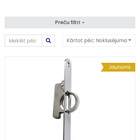
⌄
Preču filtri
Kārtot pēc:
Noklusējuma
Jaunums