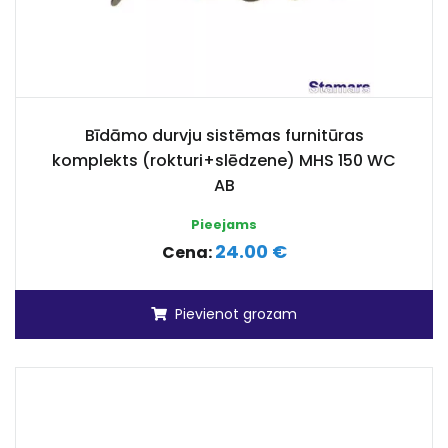
Bīdāmo durvju sistēmas furnitūras
komplekts (rokturi+slēdzene) MHS 150 WC
AB
Pieejams
24.00 €
Cena:
Pievienot grozam