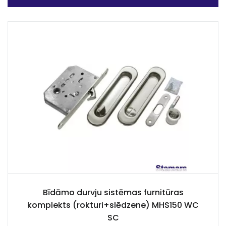
Bīdāmo durvju sistēmas furnitūras
komplekts (rokturi+slēdzene) MHS150 WC
SC