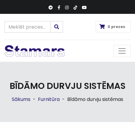
0 preces
BĪDĀMO DURVJU SISTĒMAS
Sākums
-
Furnitūra
-
Bīdāmo durvju sistēmas