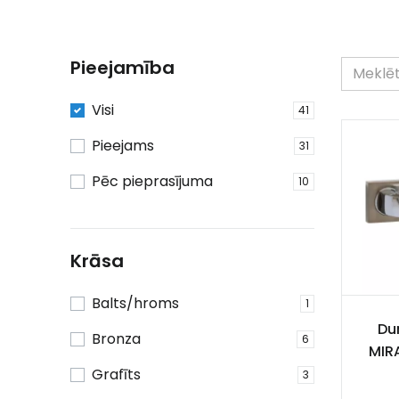
Pieejamība
Visi
41
Pieejams
31
Pēc pieprasījuma
10
Krāsa
Balts/hroms
1
Dur
Bronza
6
MIR
Grafīts
3