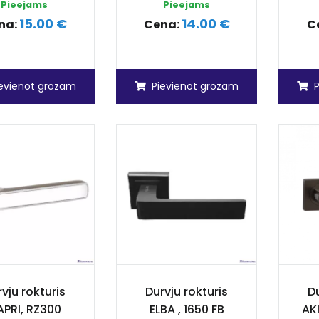
Pieejams
Pieejams
15.00 €
14.00 €
na:
Cena:
C
ievienot grozam
Pievienot grozam
vju rokturis
Durvju rokturis
Du
PRI, RZ300
ELBA , 1650 FB
AK