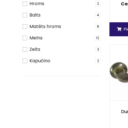
Hroms
Ce
2
Balts
4
Matēts hroms
8
P
Melns
12
Zelts
3
Kapučino
2
Dur