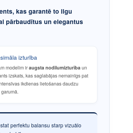
ents, kas garantē to ilgu
ai pārbaudītus un elegantus
imāla izturība
am modelim ir
augsta nodilumizturība
un
ants izskats, kas saglabājas nemainīgs pat
intensīvas ikdienas lietošanas daudzu
 garumā.
ūstat perfektu balansu starp vizuālo