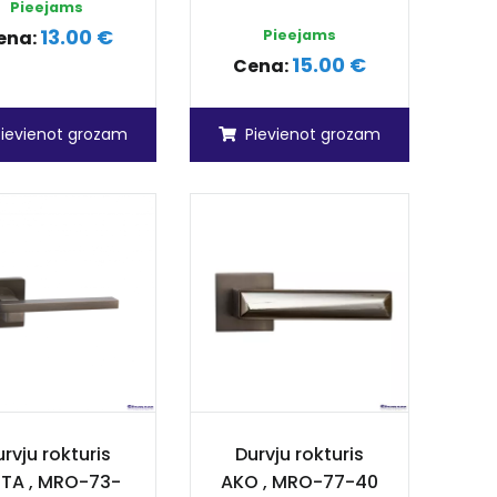
Pieejams
13.00 €
ena:
Pieejams
15.00 €
Cena:
Pievienot grozam
Pievienot grozam
rvju rokturis
Durvju rokturis
ITA , MRO-73-
AKO , MRO-77-40