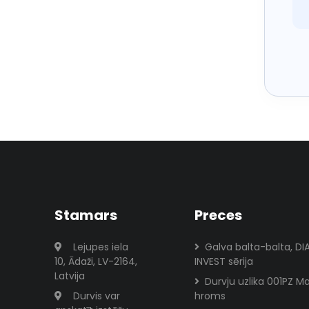
Stamars
Preces
Lejupes iela
Galva balta-balta, D
10, Ādaži, LV-2164,
INVEST sērija
Latvija
Durvju uzlika 001PZ M
Durvis var
hroms