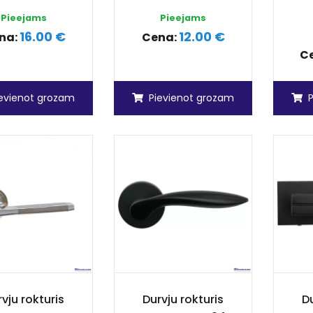
Pieejams
Pieejams
16.00 €
12.00 €
na:
Cena:
C
ievienot grozam
Pievienot grozam
vju rokturis
Durvju rokturis
Du