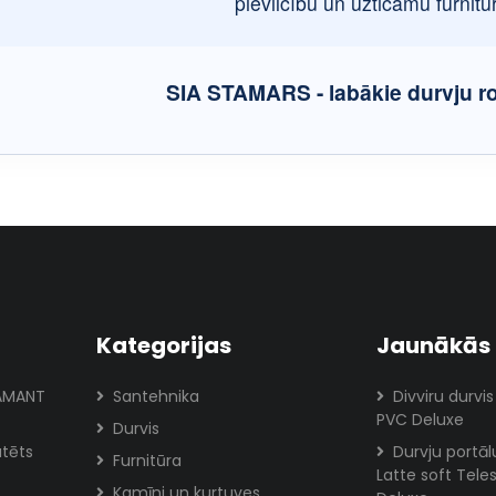
pievilcību un uzticamu furnitū
SIA STAMARS - labākie durvju ro
Kategorijas
Jaunākās 
IAMANT
Santehnika
Divviru durvis
PVC Deluxe
Durvis
atēts
Durvju portā
Furnitūra
Latte soft Tele
Kamīni un kurtuves