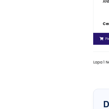
AN
Ce
P
Lapa 1 N
D