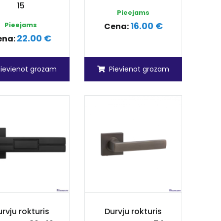
15
Pieejams
16.00 €
Pieejams
Cena:
22.00 €
ena:
Pievienot grozam
Pievienot grozam
rvju rokturis
Durvju rokturis