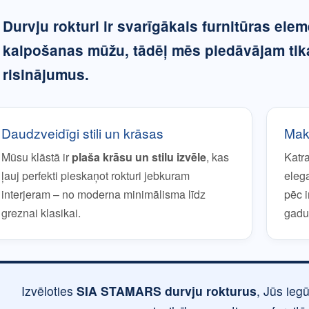
Durvju rokturi
ir svarīgākais furnitūras elem
kalpošanas mūžu, tādēļ mēs piedāvājam tik
risinājumus.
Daudzveidīgi stili un krāsas
Maks
Mūsu klāstā ir
plaša krāsu un stilu izvēle
, kas
Katr
ļauj perfekti pieskaņot rokturi jebkuram
eleg
interjeram – no moderna minimālisma līdz
pēc 
greznai klasikai.
gadu
Izvēloties
SIA STAMARS durvju rokturus
, Jūs ieg