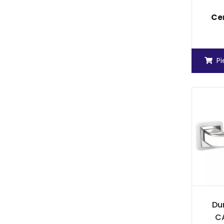
Ce
P
Dur
CA