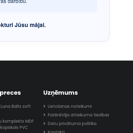
ras darbību.
kturi Jūsu mājai.
preces
Uzņēmums
 Luna Balts soft
Lietošanas noteikumi
Patērētāja atteikuma tiesības
lu komplekts MDF
Datu privātuma politika
skopiskais PVC
Kontakti