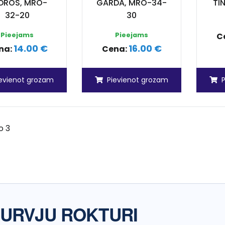
DROS, MRO-
GARDA, MRO-34-
TI
32-20
30
Pieejams
Pieejams
C
14.00 €
16.00 €
na:
Cena:
ievienot grozam
Pievienot grozam
o 3
URVJU ROKTURI