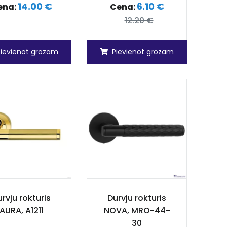
14.00 €
6.10 €
ena:
Cena:
12.20 €
Pievienot grozam
Pievienot grozam
rvju rokturis
Durvju rokturis
AURA, A1211
NOVA, MRO-44-
30