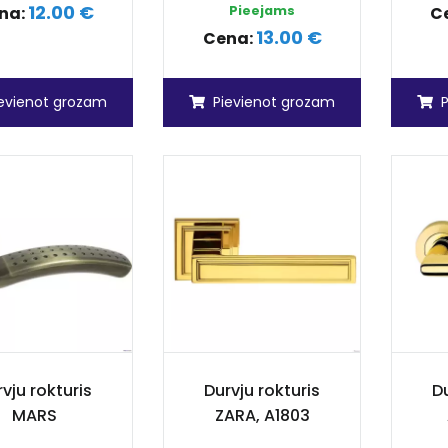
12.00 €
na:
Pieejams
C
13.00 €
Cena:
ievienot grozam
Pievienot grozam
vju rokturis
Durvju rokturis
Du
MARS
ZARA, A1803