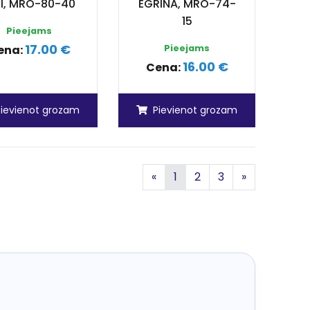
NI, MRO-80-40
EGRINA, MRO-74-
15
Pieejams
17.00 €
ena:
Pieejams
16.00 €
Cena:
Pievienot grozam
Pievienot grozam
Iepriekšējā
Nākamā
«
1
2
3
»