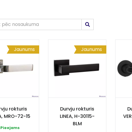
Jaunums
Jaunums
vju rokturis
Durvju rokturis
Du
A, MRO-72-15
LINEA, H-30115-
VER
BLM
Pieejams