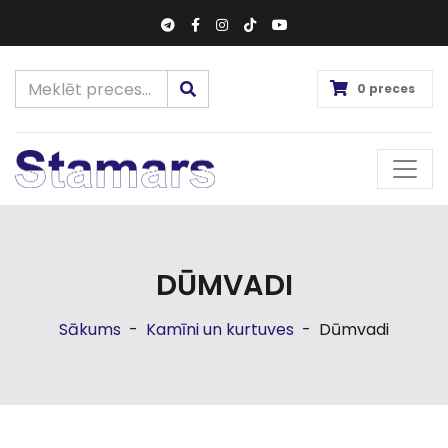
0 preces
DŪMVADI
Sākums
-
Kamīni un kurtuves
-
Dūmvadi