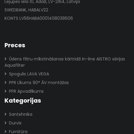
Lejupes iela 10, Ādaži, LV-2164, Latvija
SWEDBANK, HABALV22
KONTS LV56HABA0001408038606
Preces
Ūdens filtru mīkstināšanas kārtridži In-line AISTRO sērijas
Aquafilter
Spogulis LAVA VEGA
PPR Līkums 90° ĀV montāžas
PPR Apvadlīkums
Kategorijas
Santehnika
Durvis
Furnitūra