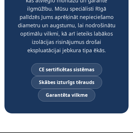
kas atvieglo montāžu un garantē
ilgmūžību. Mūsu speciālisti Rīgā
palīdzēs Jums aprēķināt nepieciešamo
diametru un augstumu, lai nodrošinātu
optimālu vilkmi, kā arī ieteiks labākos
izolācijas risinājumus drošai
ekspluatācijai jebkura tipa ēkās.
CE sertificētas sistēmas
Skābes izturīgs tērauds
Garantēta vilkme