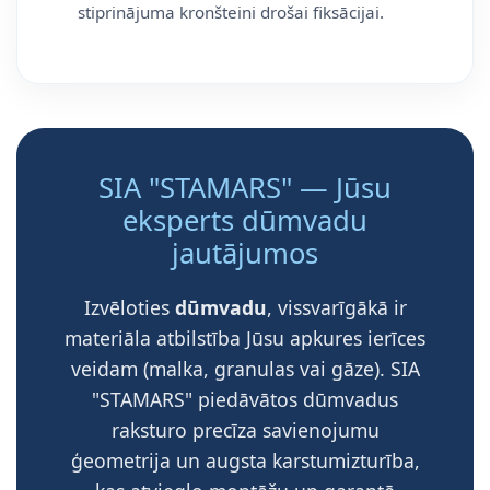
stiprinājuma kronšteini drošai fiksācijai.
SIA "STAMARS" — Jūsu
eksperts dūmvadu
jautājumos
Izvēloties
dūmvadu
, vissvarīgākā ir
materiāla atbilstība Jūsu apkures ierīces
veidam (malka, granulas vai gāze). SIA
"STAMARS" piedāvātos dūmvadus
raksturo precīza savienojumu
ģeometrija un augsta karstumizturība,