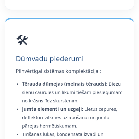
🛠️
Dūmvadu piederumi
Pilnvērtīgai sistēmas komplektācijai:
Tērauda dūmejas (melnais tērauds):
Biezu
sienu caurules un līkumi tiešam pieslēgumam
no krāsns līdz skurstenim.
Jumta elementi un uzgaļi:
Lietus cepures,
deflektori vilkmes uzlabošanai un jumta
pārejas hermētiskumam.
Tīrīšanas lūkas, kondensāta izvadi un