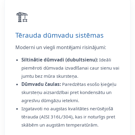
🏗️
Tērauda dūmvadu sistēmas
Moderni un viegli montējami risinājumi:
Siltinātie dūmvadi (dubultsienu):
Ideāli
piemēroti dūmvada izvadīšanai caur sienu vai
jumtu bez mūra skursteņa.
Dūmvadu čaulas:
Paredzētas esošo ķieģeļu
skursteņu aizsardzībai pret kondensātu un
agresīvu dūmgāzu ietekmi.
Izgatavoti no augstas kvalitātes nerūsējošā
tērauda (AISI 316L/304), kas ir noturīgs pret
skābēm un augstām temperatūrām.