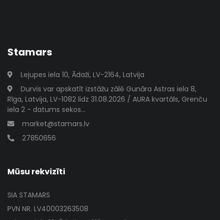
Stamars
Lejupes iela 10, Ādaži, LV-2164, Latvija
Durvis var apskatīt izstāžu zālē Gunāra Astras iela 8,
Rīga, Latvija, LV-1082 lidz 31.08.2026 / AURA kvartāls, Grenču
iela 2 - datums sekos...
market@stamars.lv
27850656
Mūsu rekvizīti
SIA STAMARS
PVN NR. LV40003263508