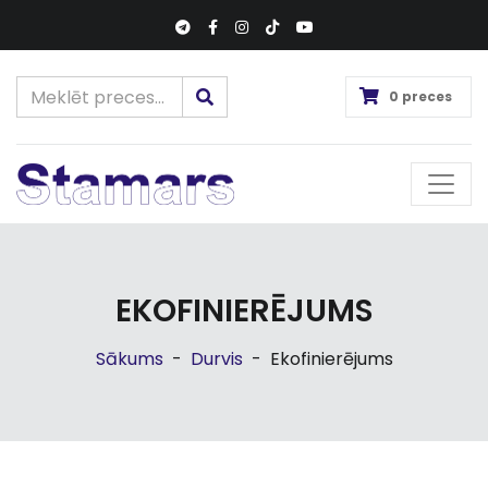
0 preces
EKOFINIERĒJUMS
Sākums
-
Durvis
-
Ekofinierējums