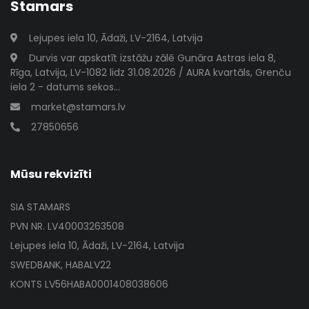
Stamars
Lejupes iela 10, Ādaži, LV-2164, Latvija
Durvis var apskatīt izstāžu zālē Gunāra Astras iela 8,
Rīga, Latvija, LV-1082 lidz 31.08.2026 / AURA kvartāls, Grenču
iela 2 - datums sekos...
market@stamars.lv
27850656
Mūsu rekvizīti
SIA STAMARS
PVN NR. LV40003263508
Lejupes iela 10, Ādaži, LV-2164, Latvija
SWEDBANK, HABALV22
KONTS LV56HABA0001408038606