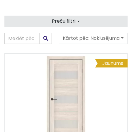
⌄
Preču filtri
Kārtot pēc:
Noklusējuma
Jaunums