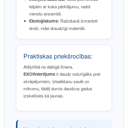
telpām ar koka pārklājumu, radot
vienotu ansambli.
Ekoloģiskums:
Ražošanā izmantoti
droši, videi draudzīgi materiāli.
Praktiskas priekšrocības:
Atšķirībā no dabīgā finiera,
EKOfinierējums
ir daudz noturīgāks pret
skrāpējumiem, izbalēšanu saulē un
mitrumu, tādēļ durvis daudzus gadus
izskatīsies kā jaunas.