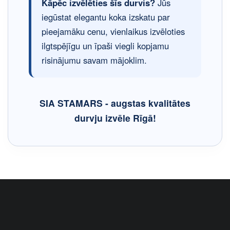
Kāpēc izvēlēties šīs durvis?
Jūs
iegūstat elegantu koka izskatu par
pieejamāku cenu, vienlaikus izvēloties
ilgtspējīgu un īpaši viegli kopjamu
risinājumu savam mājoklim.
SIA STAMARS - augstas kvalitātes
durvju izvēle Rīgā!