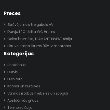
Preces
Skrūvējamais trejgabals ĀV
Durvju LPQ Uzlika WC Hroms
Galva hromēta, DIAMANT INVEST sērija
Skrūvējamais līkums 90° IV montāžas
Kategorijas
Santehnika
Durvis
Furnitūra
Kamīni un kurtuves
Vannas istabas mēbeles un spoguļi
Apsildāmās grīdas
Termoizolācija