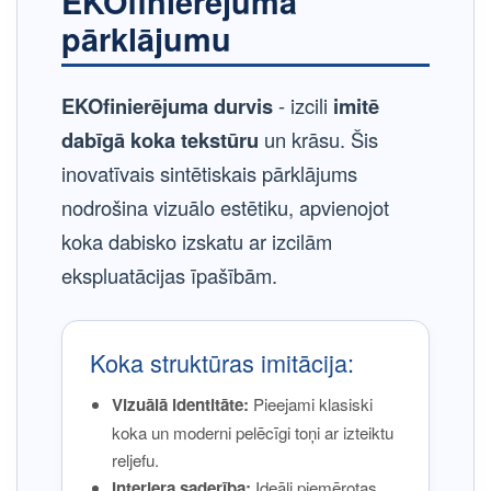
EKOfinierējuma
pārklājumu
EKOfinierējuma durvis
- izcili
imitē
dabīgā koka tekstūru
un krāsu. Šis
inovatīvais sintētiskais pārklājums
nodrošina vizuālo estētiku, apvienojot
koka dabisko izskatu ar izcilām
ekspluatācijas īpašībām.
Koka struktūras imitācija:
Vizuālā identitāte:
Pieejami klasiski
koka un moderni pelēcīgi toņi ar izteiktu
reljefu.
Interjera saderība:
Ideāli piemērotas