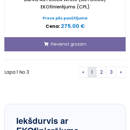
EKOfinierējums (CPL)
Prece pēc pasūtījuma
275.00 €
Cena:
Pievienot grozam
Iepriekšējā
Nā
Lapa 1 No 3
«
1
2
3
»
Iekšdurvis ar