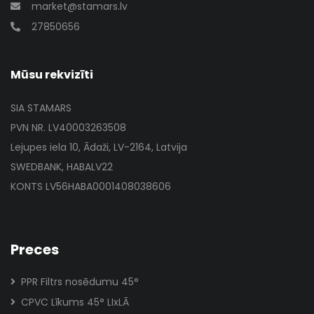
market@stamars.lv
27850656
Mūsu rekvizīti
SIA STAMARS
PVN NR. LV40003263508
Lejupes iela 10, Ādaži, LV-2164, Latvija
SWEDBANK, HABALV22
KONTS LV56HABA0001408038606
Preces
PPR Filtrs nosēdumu 45°
CPVC Līkums 45° LIxLĀ