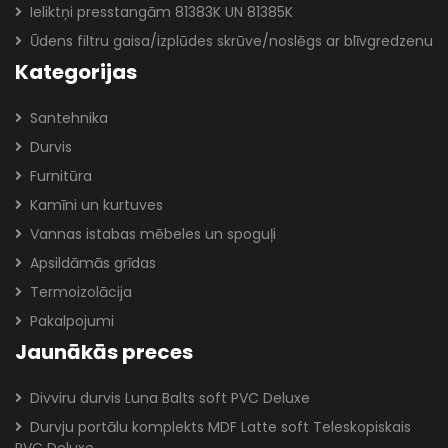
Ieliktņi presstangām 81383K UN 81385K
Ūdens filtru gaisa/izplūdes skrūve/noslēgs ar blīvgredzenu
Kategorijas
Santehnika
Durvis
Furnitūra
Kamīni un kurtuves
Vannas istabas mēbeles un spoguļi
Apsildāmās grīdas
Termoizolācija
Pakalpojumi
Jaunākās preces
Divviru durvis Luna Balts soft PVC Deluxe
Durvju portālu komplekts MDF Latte soft Teleskopiskais
PVC Deluxe