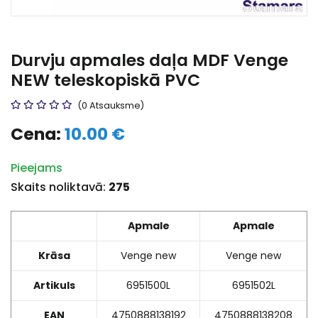
Durvju apmales daļa MDF Venge
NEW teleskopiskā PVC
(0 Atsauksme)
Cena:
10.00 €
Pieejams
Skaits noliktavā:
275
Apmale
Apmale
Krāsa
Venge new
Venge new
Artikuls
6951500L
6951502L
EAN
4750888138192
4750888138208