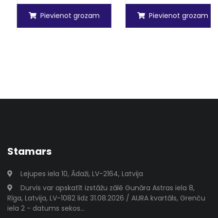
Pievienot grozam
Pievienot grozam
Stamars
Lejupes iela 10, Ādaži, LV-2164, Latvija
Durvis var apskatīt izstāžu zālē Gunāra Astras iela 8,
Rīga, Latvija, LV-1082 lidz 31.08.2026 / AURA kvartāls, Grenču
iela 2 - datums sekos...