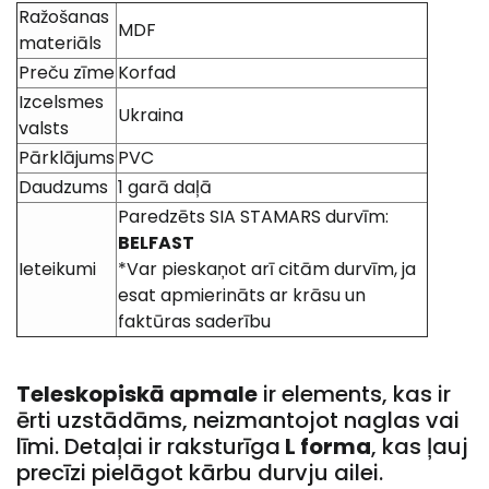
Ražošanas
MDF
materiāls
Preču zīme
Korfad
Izcelsmes
Ukraina
valsts
Pārklājums
PVC
Daudzums
1 garā daļā
Paredzēts SIA STAMARS durvīm:
BELFAST
Ieteikumi
*Var pieskaņot arī citām durvīm, ja
esat apmierināts ar krāsu un
faktūras saderību
Teleskopiskā apmale
ir elements, kas ir
ērti uzstādāms, neizmantojot naglas vai
līmi. Detaļai ir raksturīga
L forma
, kas ļauj
precīzi pielāgot kārbu durvju ailei.