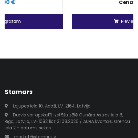
6.50 €
Cena:
Pievienot grozam
Stamars
Lejupes iela 10, Ādaži, LV-2164, Latvija
Durvis var apskatīt izstāžu zālē Gunāra Astras iela 8,
Rīga, Latvija, LV-1082 lidz 31.08.2026 / AURA kvartāls, Grenču
iela 2 - datums sekos...
market@stamars.lv