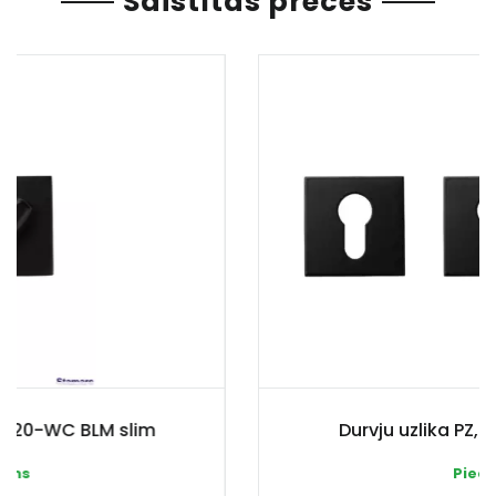
Saistītas preces
im
Durvju uzlika PZ, DP-C-30 BLM sli
Pieejams