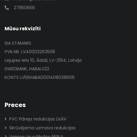
27850656
Mūsu rekvizīti
SIA STAMARS
PVN NR. LV40003263508
Lejupes iela 10, Ādaži, LV-2164, Latvija
SWEDBANK, HABALV22
KONTS LV56HABA0001408038606
Preces
PVC Pāreja redukcijas LIxĀV
Skrūvējama uzmava redukcijas
Vannas jaucējkrāns PERLA