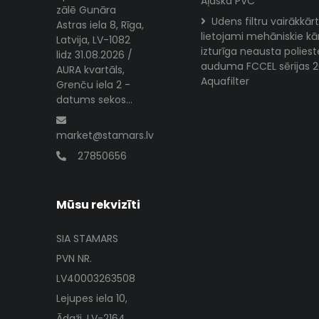
Aļaska PVC
zālē Gunāra
Udens filtru vairākkārt
Astras iela 8, Rīga,
lietojami mehāniskie kār
Latvija, LV-1082
izturīga neausta poliest
lidz 31.08.2026 /
auduma FCCEL sērijas 2
AURA kvartāls,
Aquafilter
Grenču iela 2 -
datums sekos...
market@stamars.lv
27850656
Mūsu rekvizīti
SIA STAMARS
PVN NR.
LV40003263508
Lejupes iela 10,
Ādaži, LV-2164,