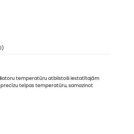
0)
iatoru temperatūru atbilstoši iestatītajām
n precīzu telpas temperatūru, samazinot