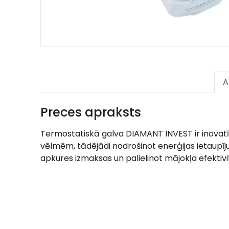
A
Preces apraksts
Termostatiskā galva DIAMANT INVEST ir inovatīv
vēlmēm, tādējādi nodrošinot enerģijas ietaupī
apkures izmaksas un palielinot mājokļa efektivit