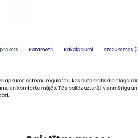
praksts
Parametri
Pakalpojumi
Atsauksmes (
i apkures sistēmu regulatori, kas automātiski pielāgo rad
jumu un komfortu mājās. Tās palīdz uzturēt vienmērīgu u
āti.