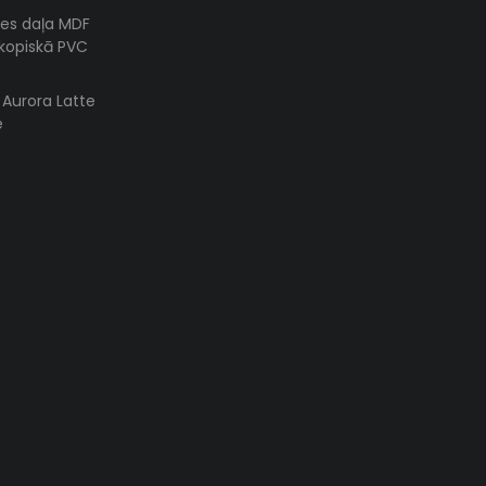
es daļa MDF
skopiskā PVC
s Aurora Latte
e