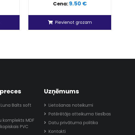
9.50 €
Cena:
m
Pievienot grozam
preces
Uzņēmums
 Luna Balts soft
Lietošanas noteikumi
Patērētāja atteikuma tiesības
lu komplekts MDF
Datu privātuma politika
skopiskais PVC
Kontakti