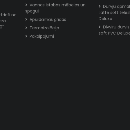
Vannas istabas mēbeles un
Durvju apmal
spoguļi
Latte soft tele
tridži no
Deluxe
Apsildāmās grīdas
era
0"
Divviru durvi
Termoizolācija
soft PVC Delux
Pakalpojumi