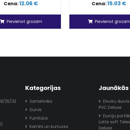
12.06 €
15.03 €
Cena:
Cena:
Pievienot grozam
Pievienot groza
Kategorijas
Jaunākās 
18/25/32
Santehnika
Divviru durvis
PVC Deluxe
Durvis
Durvju portā
Furnitūra
Latte soft Tele
0)
Kamīni un kurtuves
Deluxe