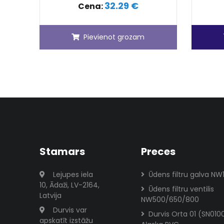
32.29 €
Cena:
Pievienot grozam
Stamars
Preces
Lejupes iela
Ūdens filtru galva NW
10, Ādaži, LV-2164,
Ūdens filtru ventilis
Latvija
NW500/650/800
Durvis var
Durvis Orta 01 (SN010
apskatīt izstāžu