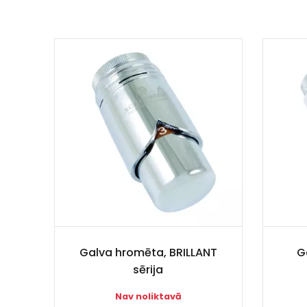
Galva hromēta, BRILLANT
G
sērija
Nav noliktavā