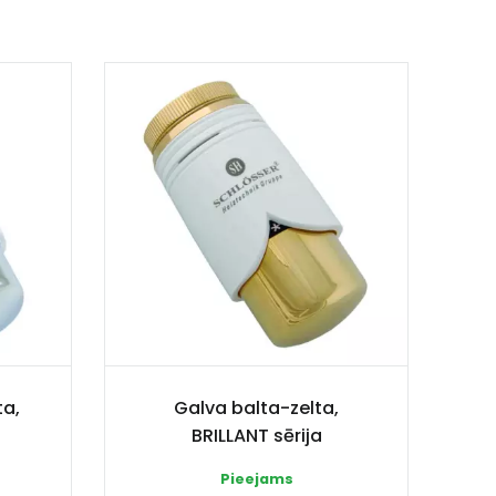
a,
Galva balta-zelta,
BRILLANT sērija
Pieejams