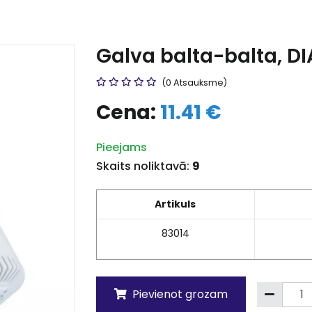
Galva balta-balta, D
(0 Atsauksme)
Cena:
11.41 €
Pieejams
Skaits noliktavā:
9
Artikuls
83014
Pievienot grozam