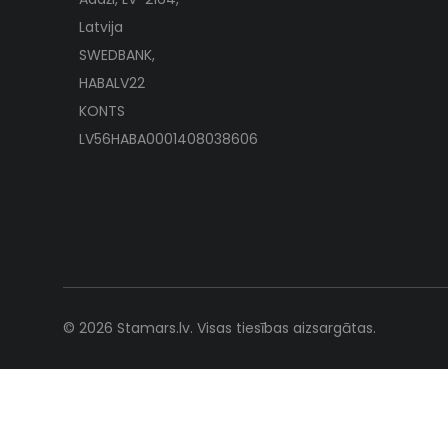
Latvija
SWEDBANK,
HABALV22
KONTS
LV56HABA0001408038606
© 2026 Stamars.lv. Visas tiesības aizsargātas.