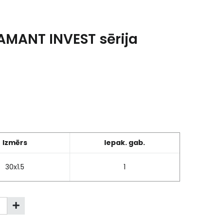
IAMANT INVEST sērija
Izmērs
Iepak. gab.
30x1.5
1