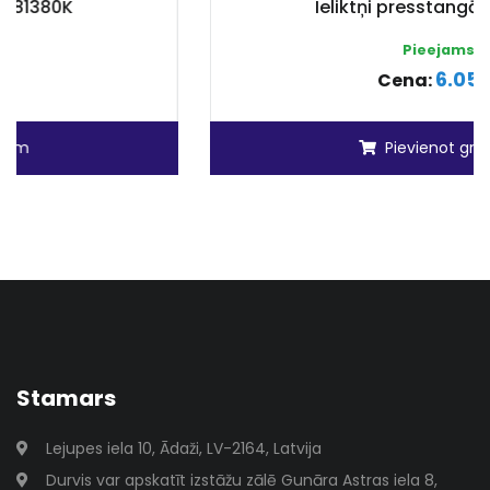
Ieliktņi presstangām 81384K
Pieejams
6.05 €
Cena:
Pievienot grozam
Stamars
Lejupes iela 10, Ādaži, LV-2164, Latvija
Durvis var apskatīt izstāžu zālē Gunāra Astras iela 8,