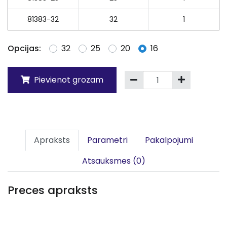
81383-32
32
1
Opcijas:
32
25
20
16
Pievienot grozam
Apraksts
Parametri
Pakalpojumi
Atsauksmes (0)
Preces apraksts