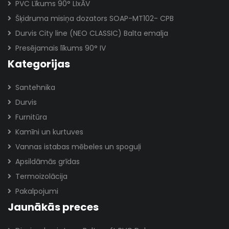
PVC Līkums 90° LIxĀV
Šķidruma misiņa dozators SOAP-MT102- CPB
Durvis City line (NEO CLASSIC) Balta emalja
Presējamais līkums 90° IV
Kategorijas
Santehnika
Durvis
Furnitūra
Kamīni un kurtuves
Vannas istabas mēbeles un spoguļi
Apsildāmās grīdas
Termoizolācija
Pakalpojumi
Jaunākās preces