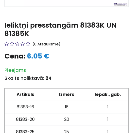
Ieliktņi presstangām 81383K UN
81385K
(0 Atsauksme)
Cena:
6.05 €
Pieejams
Skaits noliktavā:
24
Artikuls
Izmērs
Iepak., gab.
81383-16
16
1
81383-20
20
1
81383-25
25
1