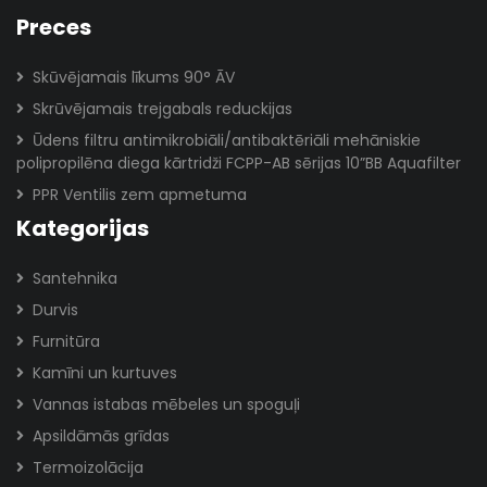
Preces
Skūvējamais līkums 90° ĀV
Skrūvējamais trejgabals reduckijas
Ūdens filtru antimikrobiāli/antibaktēriāli mehāniskie
polipropilēna diega kārtridži FCPP-AB sērijas 10”BB Aquafilter
PPR Ventilis zem apmetuma
Kategorijas
Santehnika
Durvis
Furnitūra
Kamīni un kurtuves
Vannas istabas mēbeles un spoguļi
Apsildāmās grīdas
Termoizolācija