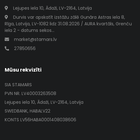
Lejupes iela 10, Ādaži, LV-2164, Latvija
Durvis var apskatīt izstāžu zālē Gunāra Astras iela 8,
Rīga, Latvija, LV-1082 lidz 31.08.2026 / AURA kvartāls, Grenču
iela 2 - datums sekos...
market@stamars.lv
27850656
Mūsu rekvizīti
SIA STAMARS
PVN NR. LV40003263508
Lejupes iela 10, Ādaži, LV-2164, Latvija
SWEDBANK, HABALV22
KONTS LV56HABA0001408038606