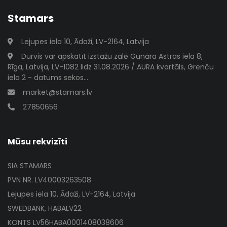
Stamars
Lejupes iela 10, Ādaži, LV-2164, Latvija
Durvis var apskatīt izstāžu zālē Gunāra Astras iela 8,
Rīga, Latvija, LV-1082 lidz 31.08.2026 / AURA kvartāls, Grenču
iela 2 - datums sekos...
market@stamars.lv
27850656
Mūsu rekvizīti
SIA STAMARS
PVN NR. LV40003263508
Lejupes iela 10, Ādaži, LV-2164, Latvija
SWEDBANK, HABALV22
KONTS LV56HABA0001408038606