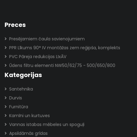
Preces
Presējamiem čaula savienojumiem
PPR Līkums 90° IV montāžas zem reģipša, komplekts
PVC Pāreja redukcijas LIxĀV
Ūdens filtru elementi NW50/62/75 - 500/650/800
Kategorijas
Santehnika
Durvis
Furnitūra
Kamīni un kurtuves
Vannas istabas mēbeles un spoguļi
Apsildāmās grīdas