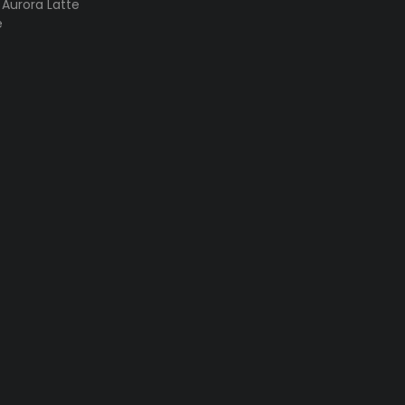
s Aurora Latte
e