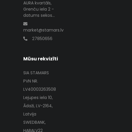
AURA kvartāls,
Grenču iela 2 -
datums sekos...
market@stamars.lv
27850656
Mūsu rekvizīti
SIA STAMARS
PVN NR.
LV40003263508
Lejupes iela 10,
Ādaži, LV-2164,
Latvija
SWEDBANK,
HABALV22