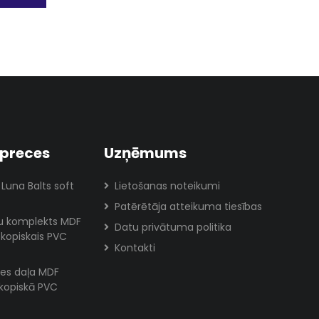
preces
Uzņēmums
 Luna Balts soft
Lietošanas noteikumi
Patērētāja atteikuma tiesības
lu komplekts MDF
Datu privātuma politika
skopiskais PVC
Kontakti
es daļa MDF
skopiskā PVC