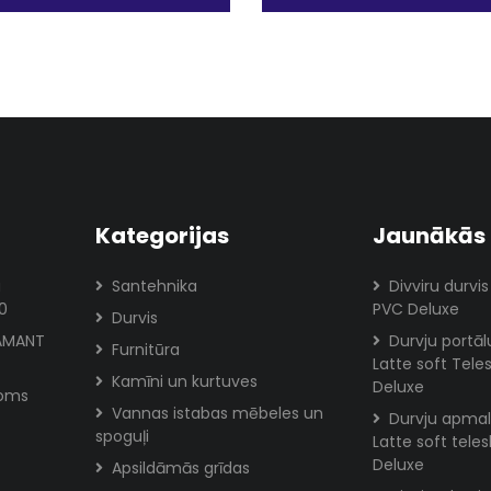
Kategorijas
Jaunākās 
a
Santehnika
Divviru durvis
0
PVC Deluxe
Durvis
IAMANT
Durvju portā
Furnitūra
Latte soft Tele
Kamīni un kurtuves
Deluxe
roms
Vannas istabas mēbeles un
Durvju apmal
spoguļi
Latte soft tele
Deluxe
Apsildāmās grīdas