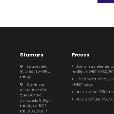
Stamars
Preces
Lejupes iela
Ūdens filtru element
10, Ādaži, LV-2164,
noslēgs NW500/650/80
Latvija
Galva balta-balta, D
Durvis var
INVEST sērija
apskatīt izstāžu
Durvju uzlika 001PZ H
zālē Gunāra
Durvju rokturis POLAR
Astras iela 8, Rīga,
Latvija, LV-1082
lidz 31.08.2026 /