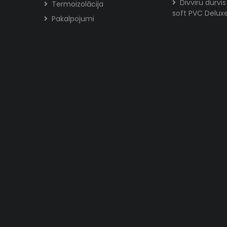
Divviru durvi
Termoizolācija
soft PVC Delux
Pakalpojumi