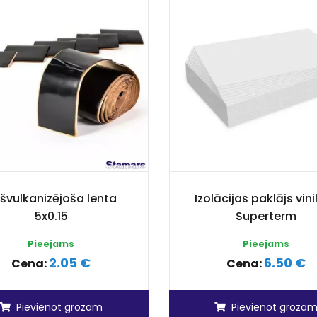
švulkanizējoša lenta
Izolācijas paklājs vin
5x0.15
Superterm
Pieejams
Pieejams
2.05 €
6.50 €
Cena:
Cena:
Pievienot grozam
Pievienot groza