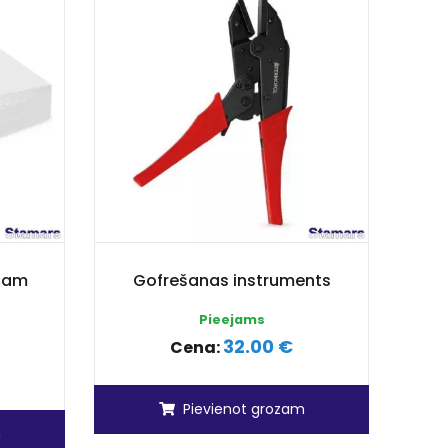
ilam
Gofrešanas instruments
Pieejams
32.00 €
Cena:
Pievienot grozam
m