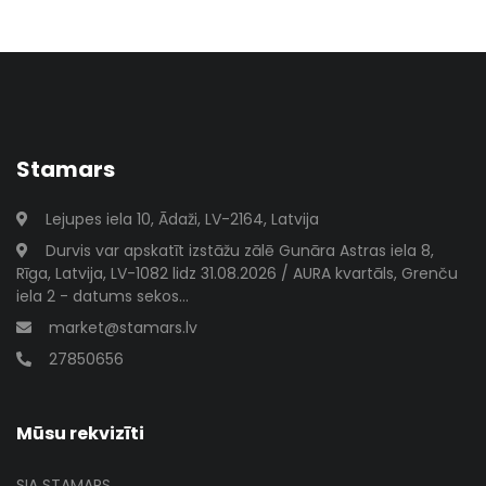
Stamars
Lejupes iela 10, Ādaži, LV-2164, Latvija
Durvis var apskatīt izstāžu zālē Gunāra Astras iela 8,
Rīga, Latvija, LV-1082 lidz 31.08.2026 / AURA kvartāls, Grenču
iela 2 - datums sekos...
market@stamars.lv
27850656
Mūsu rekvizīti
SIA STAMARS