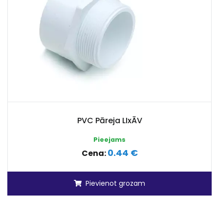
PVC Pāreja LIxĀV
Pieejams
0.44 €
Cena:
Pievienot grozam