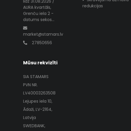
lidz 31.08.2026 /
redukcijas
AURA kvartāls,
Grenču iela 2 -
datums sekos...
market@stamars.lv
27850656
Mūsu rekvizīti
SIA STAMARS
PVN NR.
LV40003263508
Lejupes iela 10,
Ādaži, LV-2164,
Latvija
SWEDBANK,