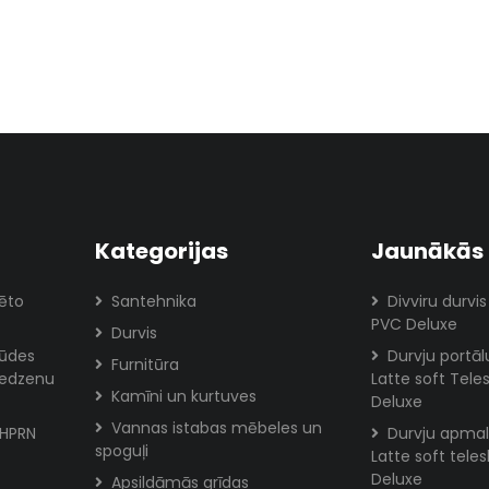
Kategorijas
Jaunākās 
rēto
Santehnika
Divviru durvis
PVC Deluxe
Durvis
lūdes
Durvju portā
Furnitūra
redzenu
Latte soft Tele
Kamīni un kurtuves
Deluxe
Vannas istabas mēbeles un
FHPRN
Durvju apmal
spoguļi
Latte soft tele
Deluxe
Apsildāmās grīdas