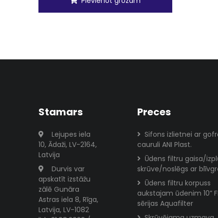
Pievienot grozam
Stamars
Preces
Lejupes iela
Sifons izlietnei ar gof
10, Ādaži, LV-2164,
cauruli ANI Plast.
Latvija
Ūdens filtru gaisa/izp
Durvis var
skrūve/noslēgs ar blīvg
apskatīt izstāžu
Ūdens filtru korpuss
zālē Gunāra
aukstajam ūdenim 10” 
Astras iela 8, Rīga,
sērijas Aquafilter
Latvija, LV-1082
Skrūvējama uzmava