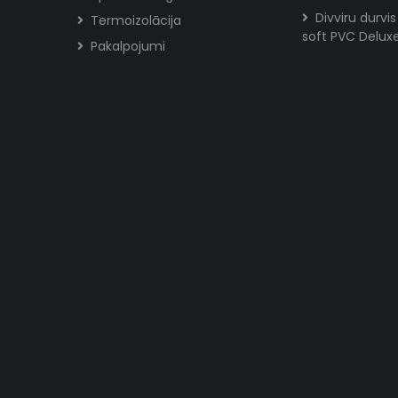
Divviru durvi
Termoizolācija
soft PVC Delux
Pakalpojumi