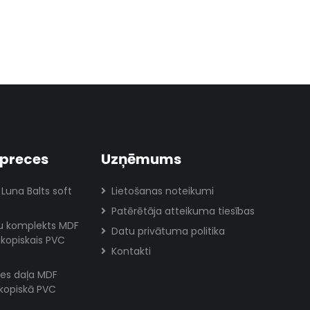
preces
Uzņēmums
 Luna Balts soft
Lietošanas noteikumi
Patērētāja atteikuma tiesības
lu komplekts MDF
Datu privātuma politika
skopiskais PVC
Kontakti
es daļa MDF
skopiskā PVC