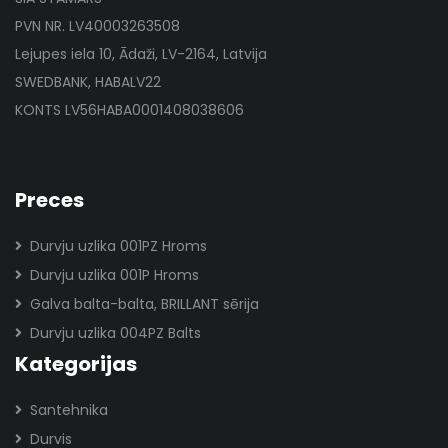
PVN NR. LV40003263508
Lejupes iela 10, Ādaži, LV-2164, Latvija
SWEDBANK, HABALV22
KONTS LV56HABA0001408038606
Preces
Durvju uzlika 001PZ Hroms
Durvju uzlika 001P Hroms
Galva balta-balta, BRILLANT sērija
Durvju uzlika 004PZ Balts
Kategorijas
Santehnika
Durvis