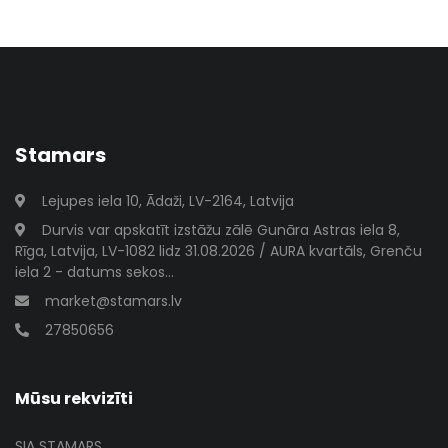
Stamars
Lejupes iela 10, Ādaži, LV-2164, Latvija
Durvis var apskatīt izstāžu zālē Gunāra Astras iela 8,
Rīga, Latvija, LV-1082 lidz 31.08.2026 / AURA kvartāls, Grenču
iela 2 - datums sekos...
market@stamars.lv
27850656
Mūsu rekvizīti
SIA STAMARS