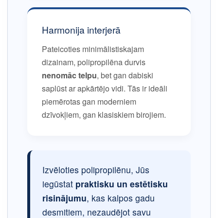
Harmonija interjerā
Pateicoties minimālistiskajam
dizainam, polipropilēna durvis
nenomāc telpu
, bet gan dabiski
saplūst ar apkārtējo vidi. Tās ir ideāli
piemērotas gan moderniem
dzīvokļiem, gan klasiskiem birojiem.
Izvēloties polipropilēnu, Jūs
iegūstat
praktisku un estētisku
risinājumu
, kas kalpos gadu
desmitiem, nezaudējot savu