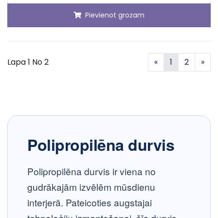
Pievienot grozam
Iepriekšējā
Nā
Lapa 1 No 2
«
1
2
»
Polipropilēna durvis
Polipropilēna durvis
ir viena no
gudrākajām izvēlēm mūsdienu
interjerā. Pateicoties augstajai
tehnoloģiju izmantošanai, šīs durvis