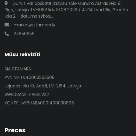
Durvis var apskatīt izstāžu zālē Gunāra Astras iela 8,
Rīga, Latvija, LV-1082 lidz 31.08.2026 / AURA kvartāls, Grenču
iela 2 - datums sekos...
market@stamars.lv
27850656
Mūsu rekvizīti
SIA STAMARS
PVN NR. LV40003263508
Lejupes iela 10, Ādaži, LV-2164, Latvija
SWEDBANK, HABALV22
KONTS LV56HABA0001408038606
Preces