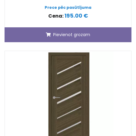
Prece pēc pasūtījuma
195.00 €
Cena:
Pievienot grozam