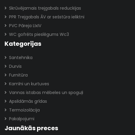
Skrūvējamais trejgabals reduckijas
PPR Trejgabals ĀV ar sešstūra ieliktni
PVC Pāreja LIxIV
WC gofrēts pieslēgums Wc3
Kategorijas
Santehnika
Durvis
Furnitūra
Kamīni un kurtuves
Vannas istabas mēbeles un spoguļi
Apsildāmās grīdas
Termoizolācija
Pakalpojumi
Jaunākās preces