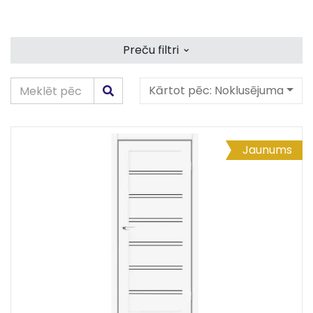
⌄
Preču filtri
Kārtot pēc:
Noklusējuma
Jaunums