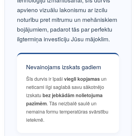
apvieno vizuālu lakonismu ar izcilu
noturību pret mitrumu un mehāniskiem
bojājumiem
, padarot tās par perfektu
ilgtermiņa investīciju Jūsu mājoklim.
Nevainojams izskats gadiem
Šīs durvis ir īpaši
viegli kopjamas
un
neticami ilgi saglabā savu sākotnējo
izskatu
bez jebkādām nolietojuma
pazīmēm
. Tās neizbalē saulē un
nemaina formu temperatūras svārstību
ietekmē.