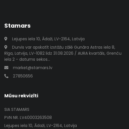
Stamars
Lejupes iela 10, Ādaži, LV-2164, Latvija
Durvis var apskatīt izstāžu zālē Gunāra Astras iela 8,
Rīga, Latvija, LV-1082 lidz 31.08.2026 / AURA kvartāls, Grenču
iela 2 - datums sekos...
market@stamars.lv
27850656
Mūsu rekvizīti
SIA STAMARS
PVN NR. LV40003263508
Lejupes iela 10, Ādaži, LV-2164, Latvija