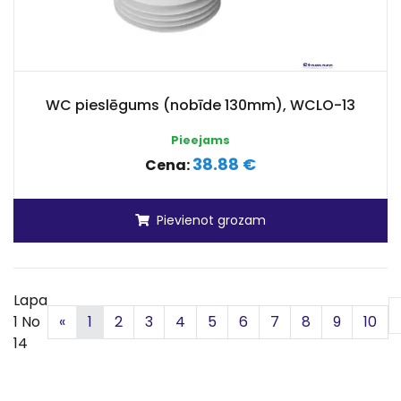
WC pieslēgums (nobīde 130mm), WCLO-13
Pieejams
38.88 €
Cena:
Pievienot grozam
Lapa
Iepriekšējā
1 No
«
1
2
3
4
5
6
7
8
9
10
14