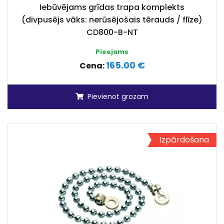
Iebūvējams grīdas trapa komplekts
(divpusējs vāks: nerūsējošais tērauds / flīze)
CD800-B-NT
Pieejams
165.00 €
Cena:
Pievienot grozam
Izpārdošana