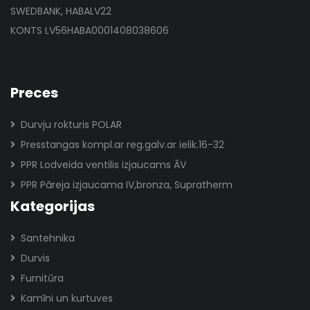
SWEDBANK, HABALV22
KONTS LV56HABA0001408038606
Preces
Durvju rokturis POLAR
Presstangas kompl.ar reg.galv.ar ielik.16-32
PPR Lodveida ventilis izjaucams ĀV
PPR Pāreja izjaucama IV,bronza, Supratherm
Kategorijas
Santehnika
Durvis
Furnitūra
Kamīni un kurtuves