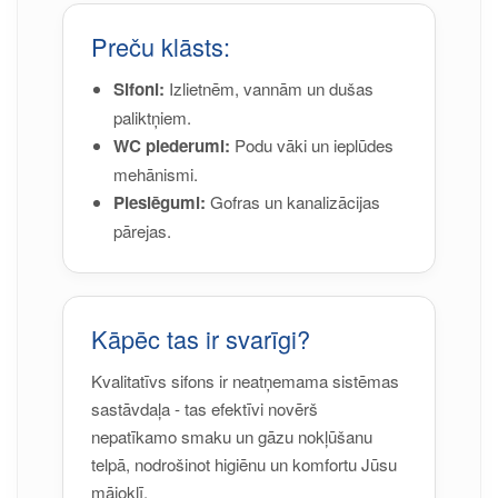
Preču klāsts:
Sifoni:
Izlietnēm, vannām un dušas
paliktņiem.
WC piederumi:
Podu vāki un ieplūdes
mehānismi.
Pieslēgumi:
Gofras un kanalizācijas
pārejas.
Kāpēc tas ir svarīgi?
Kvalitatīvs sifons ir neatņemama sistēmas
sastāvdaļa - tas efektīvi novērš
nepatīkamo smaku un gāzu nokļūšanu
telpā, nodrošinot higiēnu un komfortu Jūsu
mājoklī.