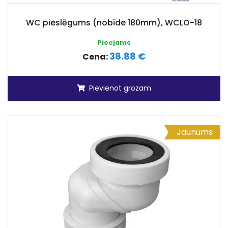
WC pieslēgums (nobīde 180mm), WCLO-18
Pieejams
38.88 €
Cena:
Pievienot grozam
Jaunums