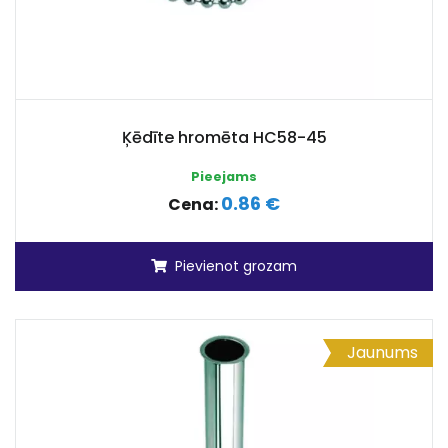
Ķēdīte hromēta HC58-45
Pieejams
0.86 €
Cena:
Pievienot grozam
Jaunums