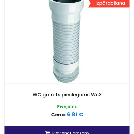
Izpārdošana
WC gofrēts pieslēgums Wc3
Pieejams
6.81 €
Cena:
Pievienot grozam