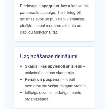
Piedāvājam
spoguļus
, kas ir kas vairāk
par parastu atspulgu. Tie ir integrēti
gaismas avoti un pulksteņi vienlaicīgi,
piešķirot telpai modernu akcentu un
papildu funkcionalitāti.
Uzglabāšanas risinājumi:
Skapīši, kas apvienoti ar izlietni
–
maksimāla telpas ekonomija.
Penāļi un puspenāļi
– ideāli
piemēroti pat visšaurākajām vietām.
Ietilpīgs dizains lietderīgai mantu
organizēšanai.