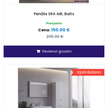
Penālis ERA AIR, Balts
Pieejams
150.00 €
Cena:
205.00 €
Pievienot grozam
Izpārdošana