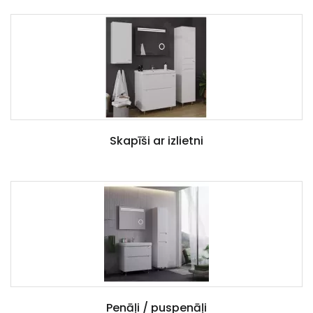
Skapīši ar izlietni
Penāļi / puspenāļi