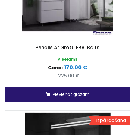
Penālis Ar Grozu ERA, Balts
Pieejams
170.00 €
Cena:
225.00 €
Pievienot grozam
Izpārdošana