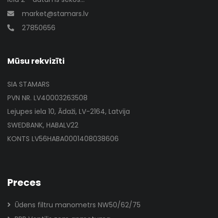
market@stamars.lv
27850656
Mūsu rekvizīti
SIA STAMARS
PVN NR. LV40003263508
Lejupes iela 10, Ādaži, LV-2164, Latvija
SWEDBANK, HABALV22
KONTS LV56HABA0001408038606
Preces
Ūdens filtru manometrs NW50/62/75