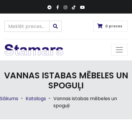
0 preces
VANNAS ISTABAS MĒBELES UN
SPOGUĻI
Sākums
-
Katalogs
-
Vannas istabas mēbeles un
spoguļi