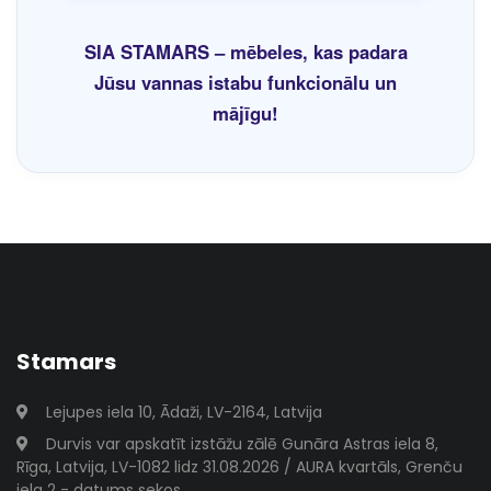
SIA STAMARS – mēbeles, kas padara
Jūsu vannas istabu funkcionālu un
mājīgu!
Stamars
Lejupes iela 10, Ādaži, LV-2164, Latvija
Durvis var apskatīt izstāžu zālē Gunāra Astras iela 8,
Rīga, Latvija, LV-1082 lidz 31.08.2026 / AURA kvartāls, Grenču
iela 2 - datums sekos...