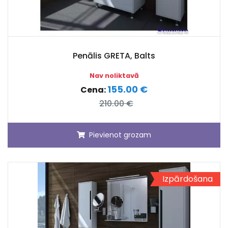
Penālis GRETA, Balts
Nav noliktavā
155.00 €
Cena:
210.00 €
Pievienot grozam
Izpārdošana