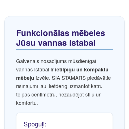
Funkcionālas mēbeles
Jūsu vannas istabai
Galvenais nosacījums mūsdienīgai
vannas istabai ir
ietilpīgu un kompaktu
mēbeļu
izvēle. SIA STAMARS piedāvātie
risinājumi ļauj lietderīgi izmantot katru
telpas centimetru, nezaudējot stilu un
komfortu.
Spoguļi: