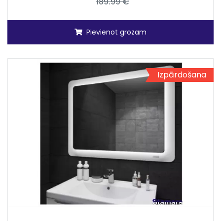
189.99 €
Pievienot grozam
Izpārdošana