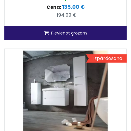
135.00 €
Cena:
194.99 €
Pievienot grozam
Izpārdošana