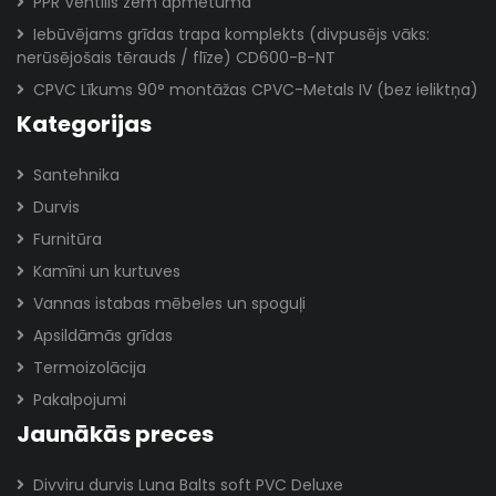
PPR Ventilis zem apmetuma
Iebūvējams grīdas trapa komplekts (divpusējs vāks:
nerūsējošais tērauds / flīze) CD600-B-NT
CPVC Līkums 90° montāžas CPVC-Metals IV (bez ieliktņa)
Kategorijas
Santehnika
Durvis
Furnitūra
Kamīni un kurtuves
Vannas istabas mēbeles un spoguļi
Apsildāmās grīdas
Termoizolācija
Pakalpojumi
Jaunākās preces
Divviru durvis Luna Balts soft PVC Deluxe