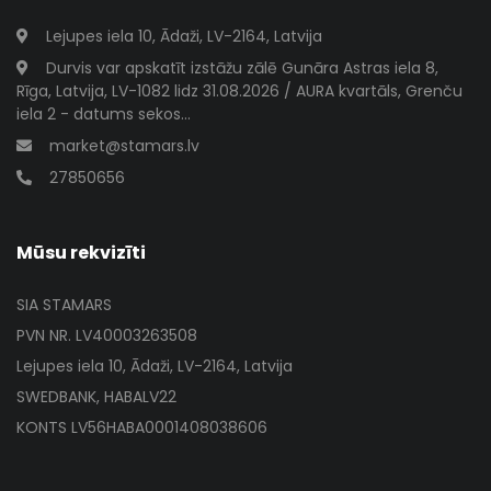
Lejupes iela 10, Ādaži, LV-2164, Latvija
Durvis var apskatīt izstāžu zālē Gunāra Astras iela 8,
Rīga, Latvija, LV-1082 lidz 31.08.2026 / AURA kvartāls, Grenču
iela 2 - datums sekos...
market@stamars.lv
27850656
Mūsu rekvizīti
SIA STAMARS
PVN NR. LV40003263508
Lejupes iela 10, Ādaži, LV-2164, Latvija
SWEDBANK, HABALV22
KONTS LV56HABA0001408038606