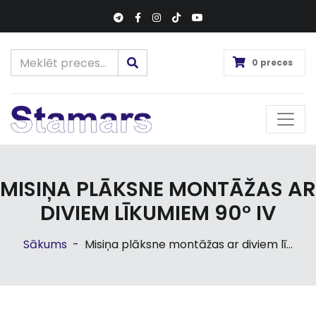
0 preces
MISIŅA PLĀKSNE MONTĀŽAS AR
DIVIEM LĪKUMIEM 90° IV
Sākums
-
Misiņa plāksne montāžas ar diviem lī...