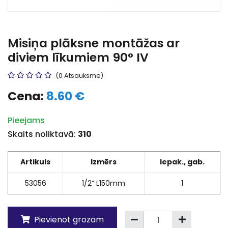
Misiņa plāksne montāžas ar
diviem līkumiem 90° IV
(0 Atsauksme)
Cena:
8.60 €
Pieejams
Skaits noliktavā:
310
Artikuls
Izmērs
Iepak., gab.
53056
1/2” L150mm
1
Pievienot grozam