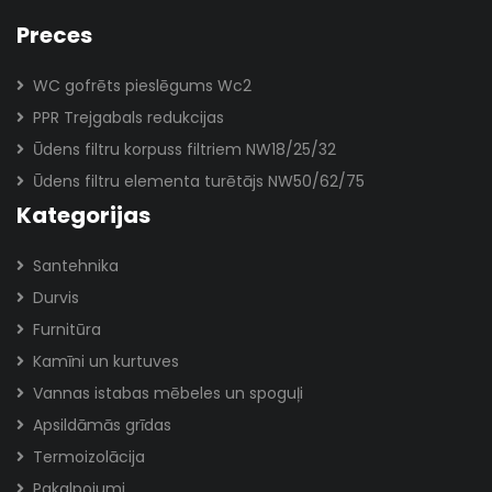
Preces
WC gofrēts pieslēgums Wc2
PPR Trejgabals redukcijas
Ūdens filtru korpuss filtriem NW18/25/32
Ūdens filtru elementa turētājs NW50/62/75
Kategorijas
Santehnika
Durvis
Furnitūra
Kamīni un kurtuves
Vannas istabas mēbeles un spoguļi
Apsildāmās grīdas
Termoizolācija
Pakalpojumi