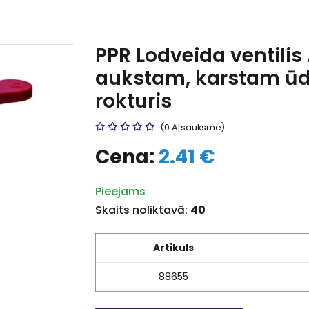
PPR Lodveida ventilis
aukstam, karstam ūde
rokturis
(0 Atsauksme)
Cena:
2.41 €
Pieejams
Skaits noliktavā:
40
Artikuls
88655