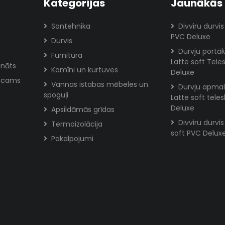
Kategorijas
Jaunākās 
Santehnika
Divviru durvis
PVC Deluxe
Durvis
Durvju portā
Furnitūra
Latte soft Tele
ināts
Kamīni un kurtuves
Deluxe
aucams
Vannas istabas mēbeles un
Durvju apmal
spoguļi
Latte soft tele
Deluxe
Apsildāmās grīdas
Divviru durvi
Termoizolācija
soft PVC Delux
Pakalpojumi