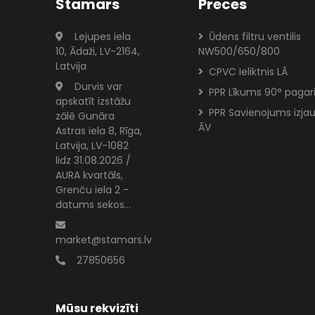
Stamars
Preces
Lejupes iela
Ūdens filtru ventilis
10, Ādaži, LV-2164,
NW500/650/800
Latvija
CPVC Ieliktnis LĀ
Durvis var
PPR Līkums 90° pagar
apskatīt izstāžu
PPR Savienojums izj
zālē Gunāra
ĀV
Astras iela 8, Rīga,
Latvija, LV-1082
lidz 31.08.2026 /
AURA kvartāls,
Grenču iela 2 -
datums sekos...
market@stamars.lv
27850656
Mūsu rekvizīti