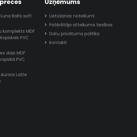
preces
Uzņēmums
 Luna Balts soft
Lietošanas noteikumi
Patērētāja atteikuma tiesības
lu komplekts MDF
Datu privātuma politika
skopiskais PVC
Kontakti
es daļa MDF
skopiskā PVC
s Aurora Latte
e