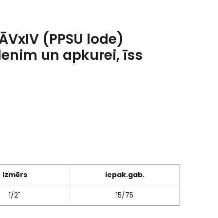
 ĀVxIV (PPSU lode)
nim un apkurei, īss
Izmērs
Iepak.gab.
1/2"
15/75