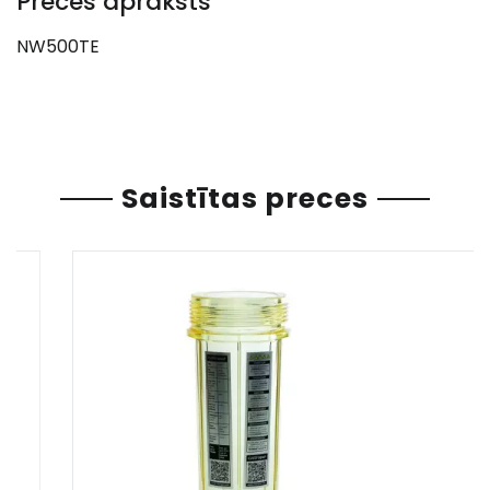
Preces apraksts
NW500TE
Saistītas preces