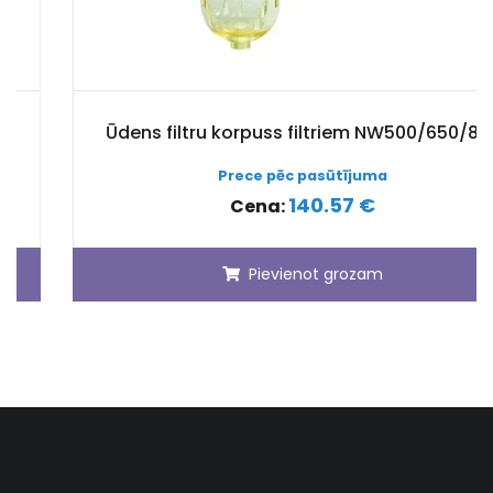
Ūdens filtru korpuss filtriem NW500/650/800
Prece pēc pasūtījuma
140.57 €
Cena:
Pievienot grozam