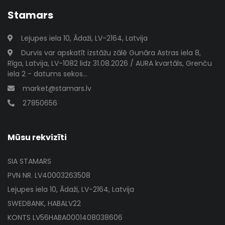
Stamars
Lejupes iela 10, Ādaži, LV-2164, Latvija
Durvis var apskatīt izstāžu zālē Gunāra Astras iela 8,
Rīga, Latvija, LV-1082 lidz 31.08.2026 / AURA kvartāls, Grenču
iela 2 - datums sekos...
market@stamars.lv
27850656
Mūsu rekvizīti
SIA STAMARS
PVN NR. LV40003263508
Lejupes iela 10, Ādaži, LV-2164, Latvija
SWEDBANK, HABALV22
KONTS LV56HABA0001408038606