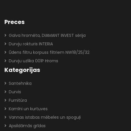
Preces
Galva hromēta, DIAMANT INVEST sērija
Durvju rokturis INTERIA
Ūdens filtru korpuss filtriem NW18/25/32
Durvju uzlika 001P Hroms
Kategorijas
Santehnika
Durvis
Furnitūra
Kamīni un kurtuves
Vannas istabas mēbeles un spoguļi
Apsildāmās grīdas