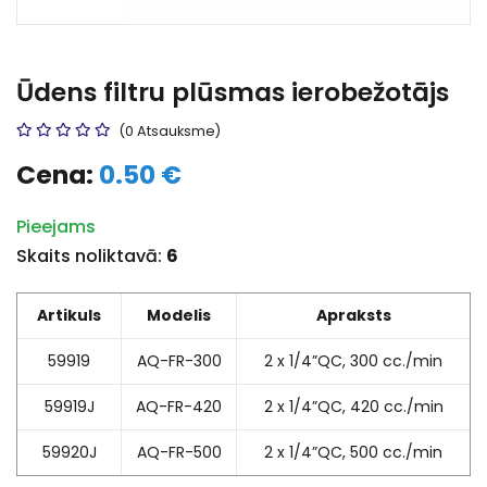
Ūdens filtru plūsmas ierobežotājs
(0 Atsauksme)
Cena:
0.50 €
Pieejams
Skaits noliktavā:
6
Artikuls
Modelis
Apraksts
59919
AQ-FR-300
2 x 1/4”QC, 300 cc./min
59919J
AQ-FR-420
2 x 1/4”QC, 420 cc./min
59920J
AQ-FR-500
2 x 1/4”QC, 500 cc./min