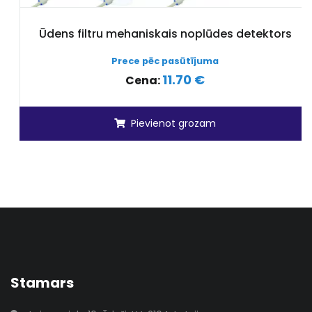
Ūdens filtru mehaniskais noplūdes detektors
Prece pēc pasūtījuma
11.70 €
Cena:
Pievienot grozam
Stamars