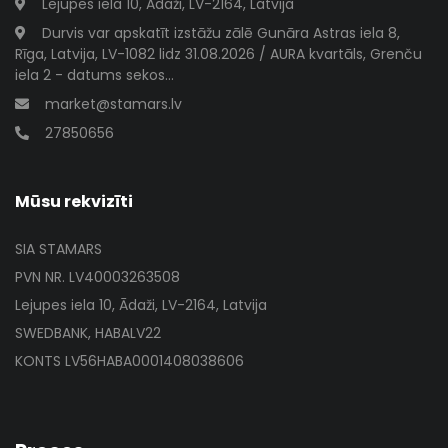
Lejupes iela 10, Ādaži, LV-2164, Latvija
Durvis var apskatīt izstāžu zālē Gunāra Astras iela 8,
Rīga, Latvija, LV-1082 lidz 31.08.2026 / AURA kvartāls, Grenču
iela 2 - datums sekos...
market@stamars.lv
27850656
Mūsu rekvizīti
SIA STAMARS
PVN NR. LV40003263508
Lejupes iela 10, Ādaži, LV-2164, Latvija
SWEDBANK, HABALV22
KONTS LV56HABA0001408038606