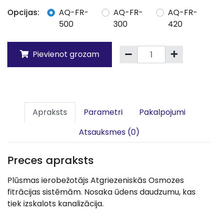
Opcijas:
AQ-FR-
AQ-FR-
AQ-FR-
500
300
420
Pievienot grozam
Apraksts
Parametri
Pakalpojumi
Atsauksmes (0)
Preces apraksts
Plūsmas ierobežotājs Atgriezeniskās Osmozes
fitrācijas sistēmām. Nosaka ūdens daudzumu, kas
tiek izskalots kanalizācija.