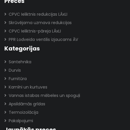
Preces
CPVC Ieliktnis redukcijas LĀxLI
Skrūvējama uzmava redukcijas
CPVC Ieliktnis-pāreja LĀxLI
PPR Lodveida ventilis izjaucams ĀV
Kategorijas
Santehnika
Durvis
Furnitūra
Kamīni un kurtuves
Vannas istabas mēbeles un spoguļi
Apsildāmās grīdas
Termoizolācija
Pakalpojumi
Jaunākās preces