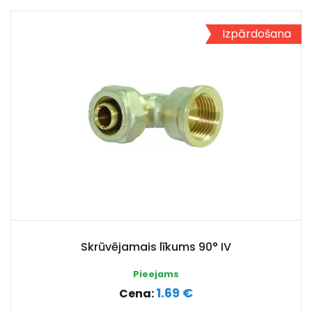
Izpārdošana
Skrūvējamais līkums 90° IV
Pieejams
1.69 €
Cena: