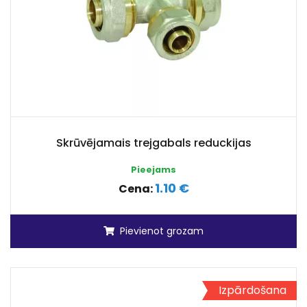
Skrūvējamais trejgabals reduckijas
Pieejams
1.10 €
Cena:
Pievienot grozam
Izpārdošana