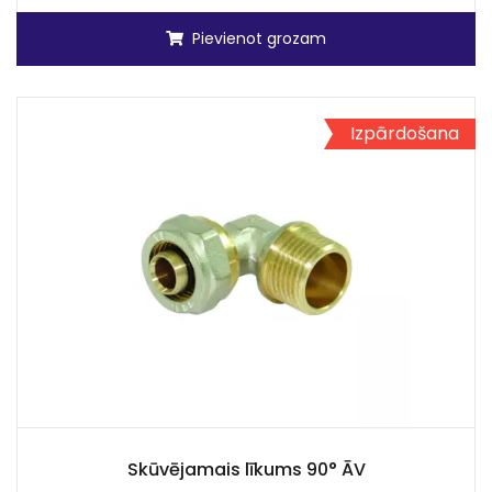
Pievienot grozam
Izpārdošana
Skūvējamais līkums 90° ĀV