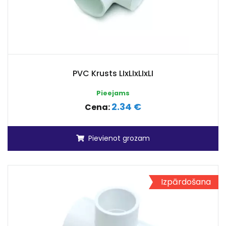
PVC Krusts LIxLIxLIxLI
Pieejams
2.34 €
Cena:
Pievienot grozam
Izpārdošana