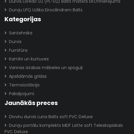
Durvis Loredo 02 (PL-02) Balts matēts EKOfinierējums
Durvju LPQ Uzlika Eirocilindram Balts
Kategorijas
Santehnika
Durvis
Furnitūra
Kamīni un kurtuves
Vannas istabas mēbeles un spoguļi
Apsildāmās grīdas
Termoizolācija
Pakalpojumi
Jaunākās preces
Divviru durvis Luna Balts soft PVC Deluxe
Durvju portālu komplekts MDF Latte soft Teleskopiskais
PVC Deluxe