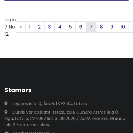
Lapa
Iepriekšējā
7 No
«
1
2
3
4
5
6
7
8
9
10
12
Stamars
Lejupes iela 10, Ādaži, LV-2164, Latvija
Durvis var apskatīt izstāžu zālē Gunāra Astras iela 8,
Rīga, Latvija, LV-1082 lidz 31.08.2026 / AURA kvartāls, Grenču
iela 2 - datums sekos...