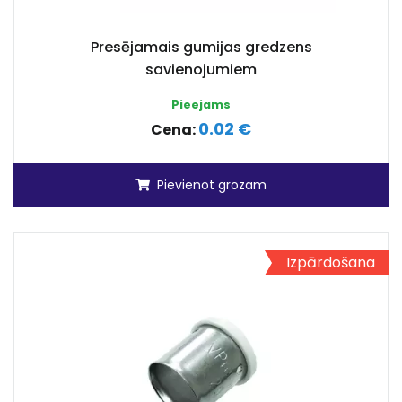
Presējamais gumijas gredzens
savienojumiem
Pieejams
0.02 €
Cena:
Pievienot grozam
Izpārdošana