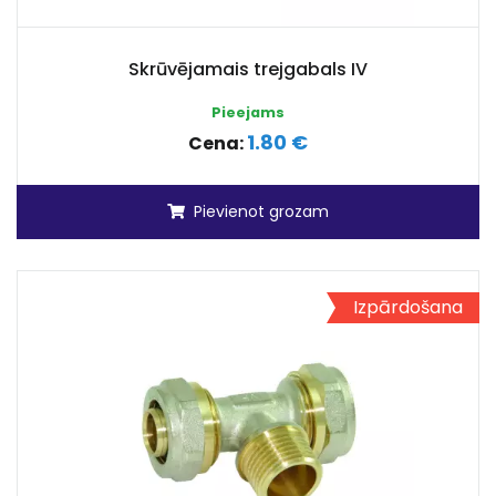
Skrūvējamais trejgabals IV
Pieejams
1.80 €
Cena:
Pievienot grozam
Izpārdošana