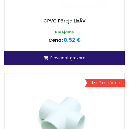
CPVC Pāreja LIxĀV
Pieejams
0.52 €
Cena:
Pievienot grozam
Izpārdošana