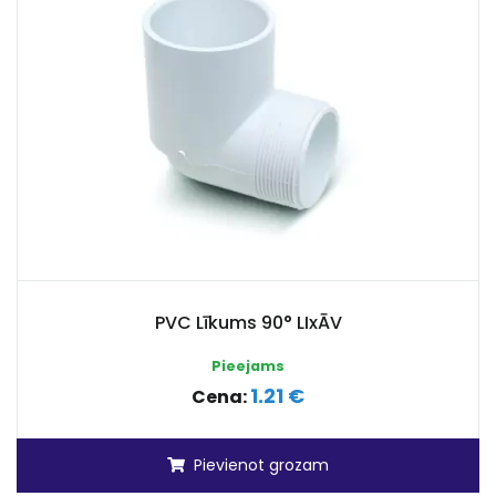
PVC Līkums 90° LIxĀV
Pieejams
1.21 €
Cena:
Pievienot grozam