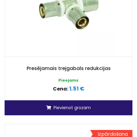
Presējamais trejgabals redukcijas
Pieejams
1.51 €
Cena:
Pievienot grozam
Izpārdošana