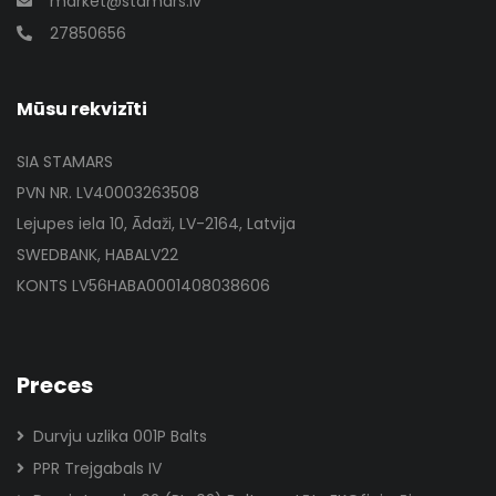
market@stamars.lv
27850656
Mūsu rekvizīti
SIA STAMARS
PVN NR. LV40003263508
Lejupes iela 10, Ādaži, LV-2164, Latvija
SWEDBANK, HABALV22
KONTS LV56HABA0001408038606
Preces
Durvju uzlika 001P Balts
PPR Trejgabals IV