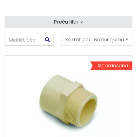
⌄
Preču filtri
Kārtot pēc:
Noklusējuma
Izpārdošana