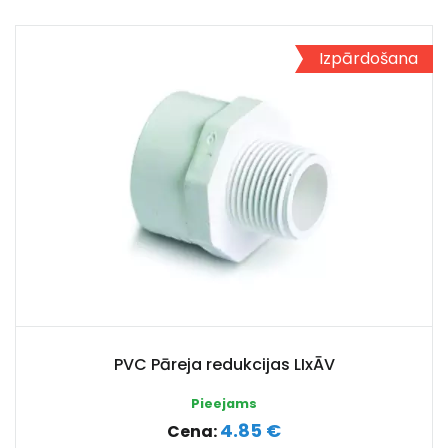
Izpārdošana
PVC Pāreja redukcijas LIxĀV
Pieejams
4.85 €
Cena: