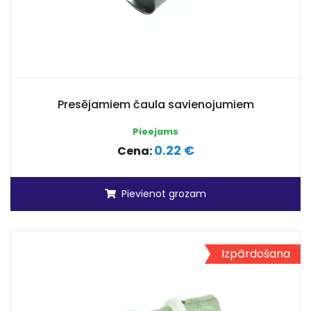
Presējamiem čaula savienojumiem
Pieejams
0.22 €
Cena:
Pievienot grozam
Izpārdošana