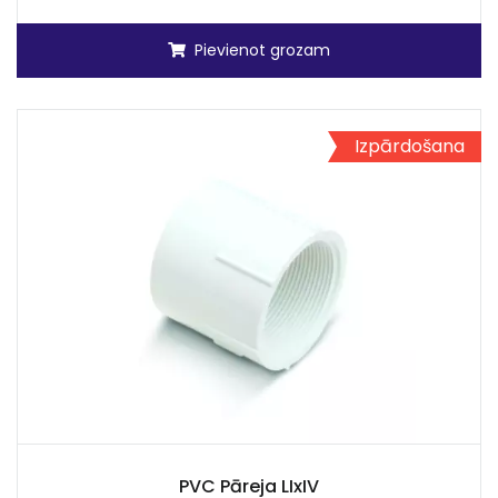
Pievienot grozam
Izpārdošana
PVC Pāreja LIxIV