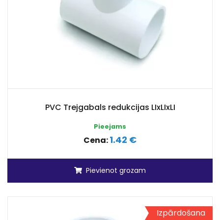
PVC Trejgabals redukcijas LIxLIxLI
Pieejams
1.42 €
Cena:
Pievienot grozam
Izpārdošana