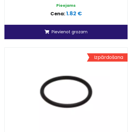
Pieejams
1.82 €
Cena:
Pievienot grozam
Izpārdošana