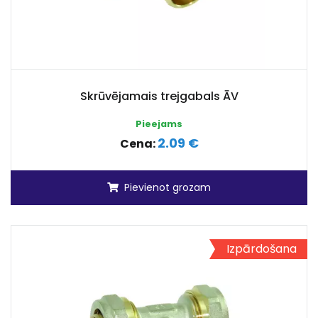
Skrūvējamais trejgabals ĀV
Pieejams
2.09 €
Cena:
Pievienot grozam
Izpārdošana