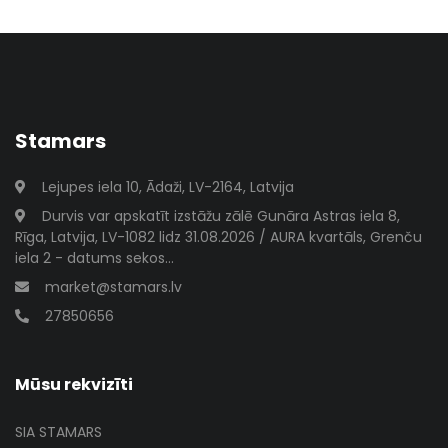
Stamars
Lejupes iela 10, Ādaži, LV-2164, Latvija
Durvis var apskatīt izstāžu zālē Gunāra Astras iela 8,
Rīga, Latvija, LV-1082 lidz 31.08.2026 / AURA kvartāls, Grenču
iela 2 - datums sekos...
market@stamars.lv
27850656
Mūsu rekvizīti
SIA STAMARS