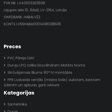
PVN NR. LV40003263508
Lejupes iela 10, Ādaži, LV-2164, Latvija
SWEDBANK, HABALV22
KONTS LV56HABA0001408038606
Preces
PVC Pāreja LIxIV
Durvju LPQ Uzlika Eirocilindram Matēts hroms
Skrūvējamais līkums 90° IV montāžas
PPR Lodveida ventilis (misiņa lode) aukstam, karstam
ūdenim un apkurei, garš rokturis
Kategorijas
Santehnika
Durvis