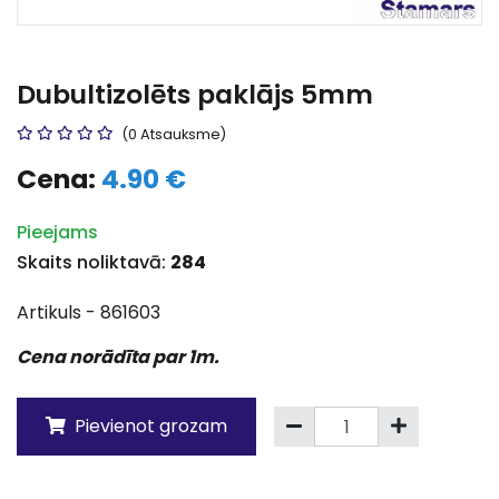
Dubultizolēts paklājs 5mm
(0 Atsauksme)
Cena:
4.90 €
Pieejams
Skaits noliktavā:
284
Artikuls - 861603
Cena norādīta par 1m.
Pievienot grozam