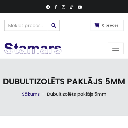
0 preces
DUBULTIZOLĒTS PAKLĀJS 5MM
Sākums
-
Dubultizolēts paklājs 5mm