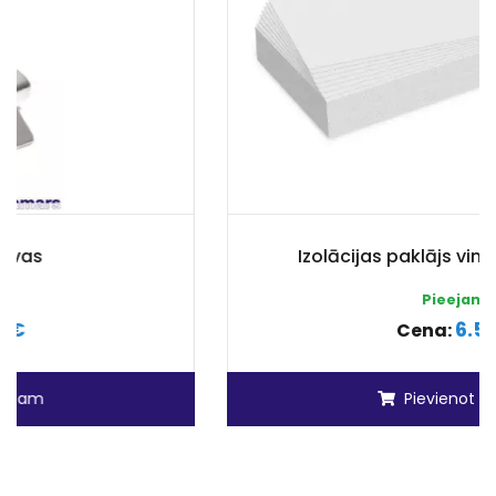
Izolācijas paklājs vinilam Superterm
Pieejams
6.50 €
Cena:
Pievienot grozam